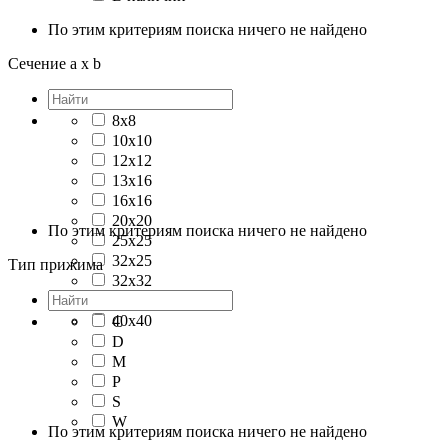
По этим критериям поиска ничего не найдено
Сечение a x b
8x8
10x10
12x12
13x16
16x16
20x20
По этим критериям поиска ничего не найдено
25x25
32x25
Тип прижима
32x32
32х25
40x40
C
D
M
P
S
W
По этим критериям поиска ничего не найдено