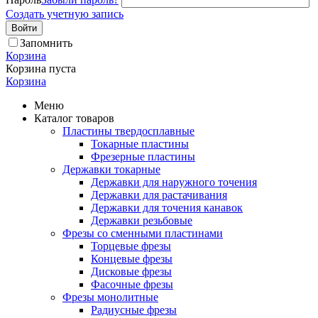
Создать учетную запись
Войти
Запомнить
Корзина
Корзина пуста
Корзина
Меню
Каталог товаров
Пластины твердосплавные
Токарные пластины
Фрезерные пластины
Державки токарные
Державки для наружного точения
Державки для растачивания
Державки для точения канавок
Державки резьбовые
Фрезы со сменными пластинами
Торцевые фрезы
Концевые фрезы
Дисковые фрезы
Фасочные фрезы
Фрезы монолитные
Радиусные фрезы