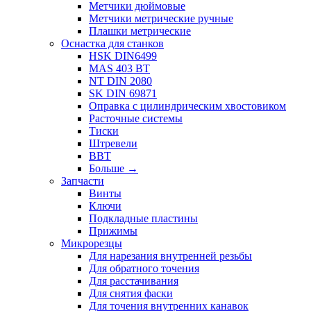
Метчики дюймовые
Метчики метрические ручные
Плашки метрические
Оснастка для станков
HSK DIN6499
MAS 403 BT
NT DIN 2080
SK DIN 69871
Оправка с цилиндрическим хвостовиком
Расточные системы
Тиски
Штревели
BBT
Больше
→
Запчасти
Винты
Ключи
Подкладные пластины
Прижимы
Микрорезцы
Для нарезания внутренней резьбы
Для обратного точения
Для расстачивания
Для снятия фаски
Для точения внутренних канавок