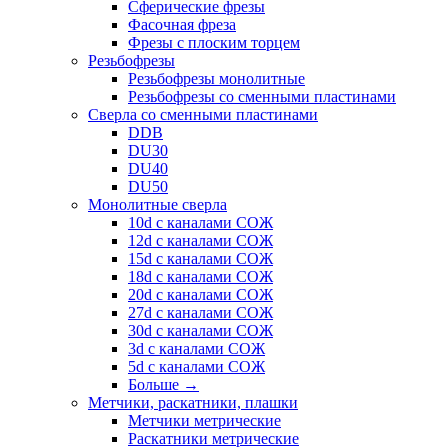
Сферические фрезы
Фасочная фреза
Фрезы с плоским торцем
Резьбофрезы
Резьбофрезы монолитные
Резьбофрезы со сменными пластинами
Сверла со сменными пластинами
DDB
DU30
DU40
DU50
Монолитные сверла
10d с каналами СОЖ
12d с каналами СОЖ
15d с каналами СОЖ
18d с каналами СОЖ
20d с каналами СОЖ
27d с каналами СОЖ
30d с каналами СОЖ
3d с каналами СОЖ
5d с каналами СОЖ
Больше
→
Метчики, раскатники, плашки
Метчики метрические
Раскатники метрические