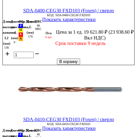
SDA-0400-CEG30 FXD103 (Foxen) / сверло
КОД:
SDA-0400-CEG30 FXD103
Показать характеристики
Длина
Диаметр
Обр.Мат
Длина,
HRC
48
выхода
хвостовика,
L
HRC
Цена за 1 ед.
19 621.80
₽
(
23 938.60
₽
канавки,
d
(мм)
Ост.
176
Вкл НДС)
0 шт.
L2
(мм)
6
Срок поставки 9 недель
(мм)
136
+
−
В корзину
SDA-0410-CEG30 FXD103 (Foxen) / сверло
КОД:
SDA-0410-CEG30 FXD103
Показать характеристики
Длина
Диаметр
Обр.Мат
Длина,
HRC
48
выхода
хвостовика,
L