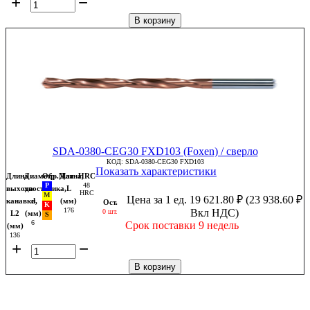
+
−
В корзину
SDA-0380-CEG30 FXD103 (Foxen) / сверло
КОД:
SDA-0380-CEG30 FXD103
Показать характеристики
Длина
Диаметр
Обр.Мат
Длина,
HRC
48
выхода
хвостовика,
L
HRC
Цена за 1 ед.
19 621.80
₽
(
23 938.60
₽
канавки,
d
(мм)
Ост.
176
Вкл НДС)
0 шт.
L2
(мм)
6
Срок поставки 9 недель
(мм)
136
+
−
В корзину