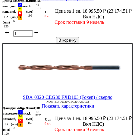
Длина
Диаметр
Обр.Мат
Длина,
HRC
48
выхода
хвостовика,
L
HRC
Цена за 1 ед.
18 995.50
₽
(
23 174.51
₽
канавки,
d
(мм)
Ост.
160
Вкл НДС)
0 шт.
L2
(мм)
6
Срок поставки 9 недель
(мм)
120
+
−
В корзину
SDA-0320-CEG30 FXD103 (Foxen) / сверло
КОД:
SDA-0320-CEG30 FXD103
Показать характеристики
Длина
Диаметр
Обр.Мат
Длина,
HRC
48
выхода
хвостовика,
L
HRC
Цена за 1 ед.
18 995.50
₽
(
23 174.51
₽
канавки,
d
(мм)
Ост.
160
Вкл НДС)
0 шт.
L2
(мм)
6
Срок поставки 9 недель
(мм)
120