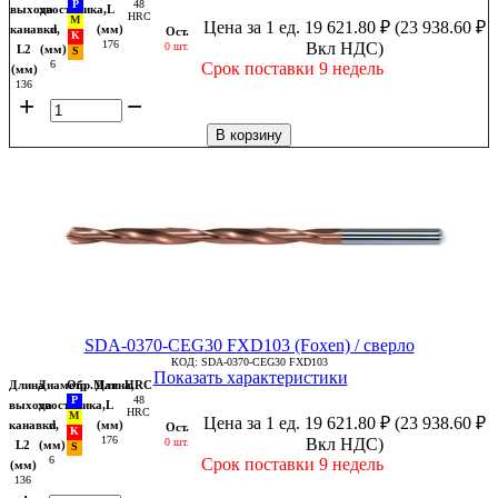
48
выхода
хвостовика,
L
HRC
Цена за 1 ед.
19 621.80
₽
(
23 938.60
₽
канавки,
d
(мм)
Ост.
176
Вкл НДС)
0 шт.
L2
(мм)
6
Срок поставки 9 недель
(мм)
136
+
−
В корзину
SDA-0370-CEG30 FXD103 (Foxen) / сверло
КОД:
SDA-0370-CEG30 FXD103
Показать характеристики
Длина
Диаметр
Обр.Мат
Длина,
HRC
48
выхода
хвостовика,
L
HRC
Цена за 1 ед.
19 621.80
₽
(
23 938.60
₽
канавки,
d
(мм)
Ост.
176
Вкл НДС)
0 шт.
L2
(мм)
6
Срок поставки 9 недель
(мм)
136