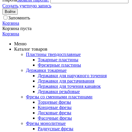
Создать учетную запись
Войти
Запомнить
Корзина
Корзина пуста
Корзина
Меню
Каталог товаров
Пластины твердосплавные
Токарные пластины
Фрезерные пластины
Державки токарные
Державки для наружного точения
Державки для растачивания
Державки для точения канавок
Державки резьбовые
Фрезы со сменными пластинами
Торцевые фрезы
Концевые фрезы
Дисковые фрезы
Фасочные фрезы
Фрезы монолитные
Радиусные фрезы