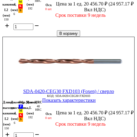
HRC
Цена за 1 ед.
20 456.70
₽
(
24 957.17
₽
канавки,
d
(мм)
Ост.
192
Вкл НДС)
0 шт.
L2
(мм)
6
Срок поставки 9 недель
(мм)
150
+
−
В корзину
SDA-0420-CEG30 FXD103 (Foxen) / сверло
КОД:
SDA-0420-CEG30 FXD103
Показать характеристики
Длина
Диаметр
Обр.Мат
Длина,
HRC
48
выхода
хвостовика,
L
HRC
Цена за 1 ед.
20 456.70
₽
(
24 957.17
₽
канавки,
d
(мм)
Ост.
192
Вкл НДС)
0 шт.
L2
(мм)
6
Срок поставки 9 недель
(мм)
150
+
−