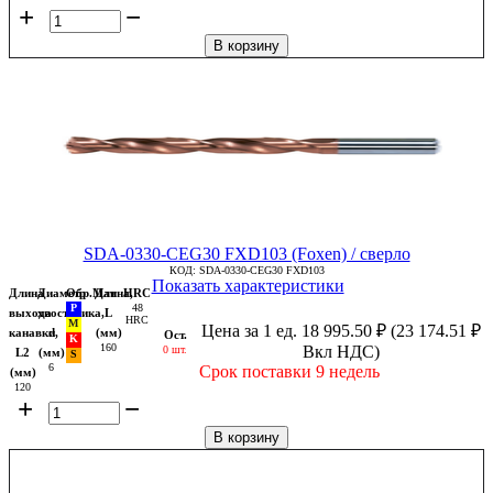
+
−
В корзину
SDA-0330-CEG30 FXD103 (Foxen) / сверло
КОД:
SDA-0330-CEG30 FXD103
Показать характеристики
Длина
Диаметр
Обр.Мат
Длина,
HRC
48
выхода
хвостовика,
L
HRC
Цена за 1 ед.
18 995.50
₽
(
23 174.51
₽
канавки,
d
(мм)
Ост.
160
Вкл НДС)
0 шт.
L2
(мм)
6
Срок поставки 9 недель
(мм)
120
+
−
В корзину