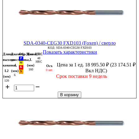
SDA-0340-CEG30 FXD103 (Foxen) / сверло
КОД:
SDA-0340-CEG30 FXD103
Показать характеристики
Длина
Диаметр
Обр.Мат
Длина,
HRC
48
выхода
хвостовика,
L
HRC
Цена за 1 ед.
18 995.50
₽
(
23 174.51
₽
канавки,
d
(мм)
Ост.
160
Вкл НДС)
0 шт.
L2
(мм)
6
Срок поставки 9 недель
(мм)
120
+
−
В корзину