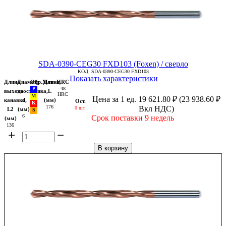
SDA-0390-CEG30 FXD103 (Foxen) / сверло
КОД:
SDA-0390-CEG30 FXD103
Показать характеристики
Длина
Диаметр
Обр.Мат
Длина,
HRC
48
выхода
хвостовика,
L
HRC
Цена за 1 ед.
19 621.80
₽
(
23 938.60
₽
канавки,
d
(мм)
Ост.
176
Вкл НДС)
0 шт.
L2
(мм)
6
Срок поставки 9 недель
(мм)
136
+
−
В корзину