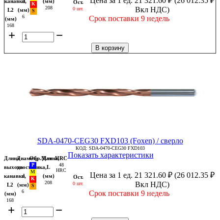
Цена за 1 ед.
21 321.60
₽
(
26 012.35
₽
канавки,
d
(мм)
Ост.
208
Вкл НДС)
0 шт.
L2
(мм)
6
Срок поставки 9 недель
(мм)
168
+
−
В корзину
SDA-0470-CEG30 FXD103 (Foxen) / сверло
КОД:
SDA-0470-CEG30 FXD103
Показать характеристики
Длина
Диаметр
Обр.Мат
Длина,
HRC
48
выхода
хвостовика,
L
HRC
Цена за 1 ед.
21 321.60
₽
(
26 012.35
₽
канавки,
d
(мм)
Ост.
208
Вкл НДС)
0 шт.
L2
(мм)
6
Срок поставки 9 недель
(мм)
168
+
−