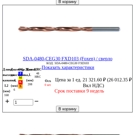
В корзину
SDA-0480-CEG30 FXD103 (Foxen) / сверло
КОД:
SDA-0480-CEG30 FXD103
Показать характеристики
Длина
Диаметр
Обр.Мат
Длина,
HRC
48
выхода
хвостовика,
L
HRC
Цена за 1 ед.
21 321.60
₽
(
26 012.35
₽
канавки,
d
(мм)
Ост.
208
Вкл НДС)
0 шт.
L2
(мм)
6
Срок поставки 9 недель
(мм)
168
+
−
В корзину