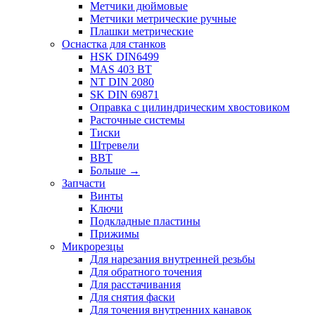
Метчики дюймовые
Метчики метрические ручные
Плашки метрические
Оснастка для станков
HSK DIN6499
MAS 403 BT
NT DIN 2080
SK DIN 69871
Оправка с цилиндрическим хвостовиком
Расточные системы
Тиски
Штревели
BBT
Больше
→
Запчасти
Винты
Ключи
Подкладные пластины
Прижимы
Микрорезцы
Для нарезания внутренней резьбы
Для обратного точения
Для расстачивания
Для снятия фаски
Для точения внутренних канавок