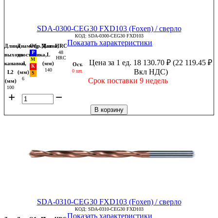
SDA-0300-CEG30 FXD103 (Foxen) / сверло
КОД:
SDA-0300-CEG30 FXD103
Показать характеристики
Длина
Диаметр
Обр.Мат
Длина,
HRC
48
выхода
хвостовика,
L
HRC
Цена за 1 ед.
18 130.70
₽
(
22 119.45
₽
канавки,
d
(мм)
Ост.
140
Вкл НДС)
0 шт.
L2
(мм)
6
Срок поставки 9 недель
(мм)
100
+
−
В корзину
SDA-0310-CEG30 FXD103 (Foxen) / сверло
КОД:
SDA-0310-CEG30 FXD103
Показать характеристики