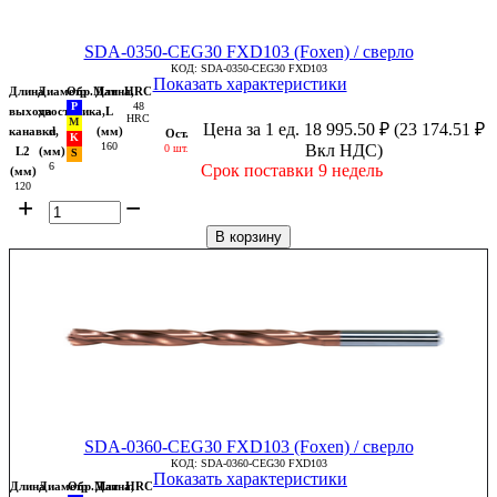
SDA-0350-CEG30 FXD103 (Foxen) / сверло
КОД:
SDA-0350-CEG30 FXD103
Показать характеристики
Длина
Диаметр
Обр.Мат
Длина,
HRC
48
выхода
хвостовика,
L
HRC
Цена за 1 ед.
18 995.50
₽
(
23 174.51
₽
канавки,
d
(мм)
Ост.
160
Вкл НДС)
0 шт.
L2
(мм)
6
Срок поставки 9 недель
(мм)
120
+
−
В корзину
SDA-0360-CEG30 FXD103 (Foxen) / сверло
КОД:
SDA-0360-CEG30 FXD103
Показать характеристики
Длина
Диаметр
Обр.Мат
Длина,
HRC