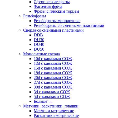
Сферические фрезы
Фасочная фреза
Фрезы с плоским торцем
Резьбофрезы
Резьбофрезы монолитные
Резьбофрезы со сменными пластинами
Сверла со сменными пластинами
DDB
DU30
DU40
DU50
Монолитные сверла
10d с каналами СОЖ
12d с каналами СОЖ
15d с каналами СОЖ
18d с каналами СОЖ
20d с каналами СОЖ
27d с каналами СОЖ
30d с каналами СОЖ
3d с каналами СОЖ
5d с каналами СОЖ
Больше
→
Метчики, раскатники, плашки
Метчики метрические
Раскатники метрические