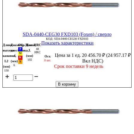
SDA-0440-CEG30 FXD103 (Foxen) / сверло
КОД:
SDA-0440-CEG30 FXD103
Показать характеристики
Длина
Диаметр
Обр.Мат
Длина,
HRC
48
выхода
хвостовика,
L
HRC
Цена за 1 ед.
20 456.70
₽
(
24 957.17
₽
канавки,
d
(мм)
Ост.
192
Вкл НДС)
0 шт.
L2
(мм)
6
Срок поставки 9 недель
(мм)
150
+
−
В корзину