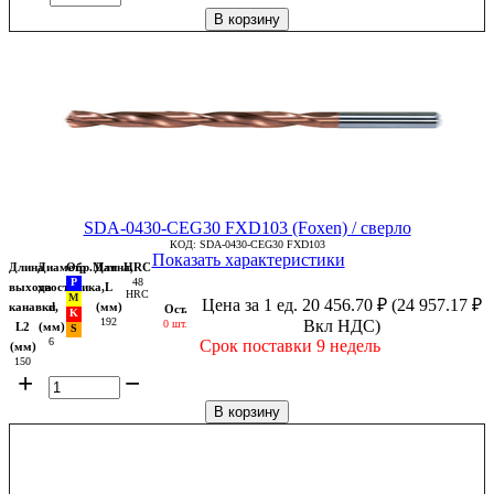
В корзину
SDA-0430-CEG30 FXD103 (Foxen) / сверло
КОД:
SDA-0430-CEG30 FXD103
Показать характеристики
Длина
Диаметр
Обр.Мат
Длина,
HRC
48
выхода
хвостовика,
L
HRC
Цена за 1 ед.
20 456.70
₽
(
24 957.17
₽
канавки,
d
(мм)
Ост.
192
Вкл НДС)
0 шт.
L2
(мм)
6
Срок поставки 9 недель
(мм)
150
+
−
В корзину