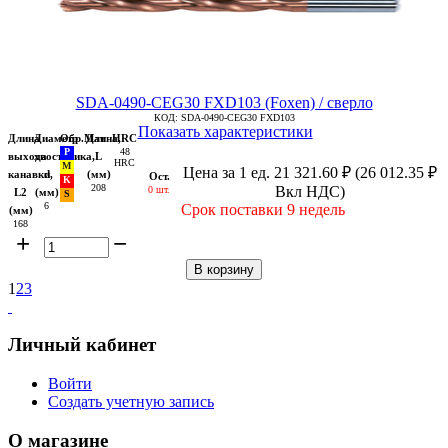
SDA-0490-CEG30 FXD103 (Foxen) / сверло
КОД:
SDA-0490-CEG30 FXD103
Показать характеристики
Длина
Диаметр
Обр.Мат
Длина,
HRC
48
выхода
хвостовика,
L
HRC
Цена за 1 ед.
21 321.60
₽
(
26 012.35
₽
канавки,
d
(мм)
Ост.
208
Вкл НДС)
0 шт.
L2
(мм)
6
Срок поставки 9 недель
(мм)
168
+
−
В корзину
1
2
3
Личный кабинет
Войти
Создать учетную запись
О магазине