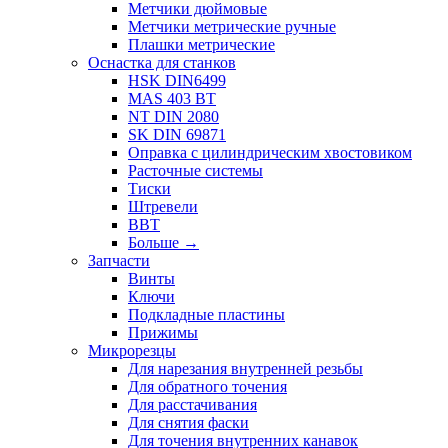
Метчики дюймовые
Метчики метрические ручные
Плашки метрические
Оснастка для станков
HSK DIN6499
MAS 403 BT
NT DIN 2080
SK DIN 69871
Оправка с цилиндрическим хвостовиком
Расточные системы
Тиски
Штревели
BBT
Больше
→
Запчасти
Винты
Ключи
Подкладные пластины
Прижимы
Микрорезцы
Для нарезания внутренней резьбы
Для обратного точения
Для расстачивания
Для снятия фаски
Для точения внутренних канавок