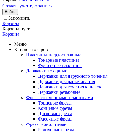
Создать учетную запись
Войти
Запомнить
Корзина
Корзина пуста
Корзина
Меню
Каталог товаров
Пластины твердосплавные
Токарные пластины
Фрезерные пластины
Державки токарные
Державки для наружного точения
Державки для растачивания
Державки для точения канавок
Державки резьбовые
Фрезы со сменными пластинами
Торцевые фрезы
Концевые фрезы
Дисковые фрезы
Фасочные фрезы
Фрезы монолитные
Радиусные фрезы