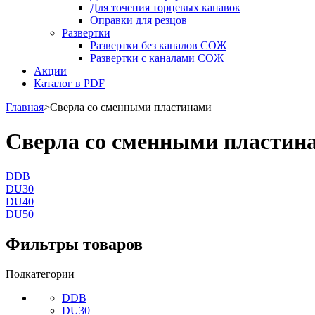
Для точения торцевых канавок
Оправки для резцов
Развертки
Развертки без каналов СОЖ
Развертки с каналами СОЖ
Акции
Каталог в PDF
Главная
>
Сверла со сменными пластинами
Сверла со сменными пластин
DDB
DU30
DU40
DU50
Фильтры товаров
Подкатегории
DDB
DU30