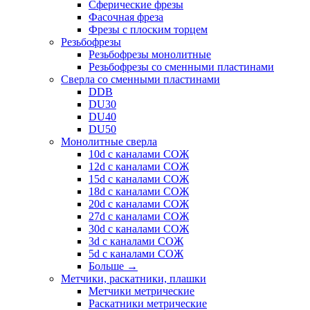
Сферические фрезы
Фасочная фреза
Фрезы с плоским торцем
Резьбофрезы
Резьбофрезы монолитные
Резьбофрезы со сменными пластинами
Сверла со сменными пластинами
DDB
DU30
DU40
DU50
Монолитные сверла
10d с каналами СОЖ
12d с каналами СОЖ
15d с каналами СОЖ
18d с каналами СОЖ
20d с каналами СОЖ
27d с каналами СОЖ
30d с каналами СОЖ
3d с каналами СОЖ
5d с каналами СОЖ
Больше
→
Метчики, раскатники, плашки
Метчики метрические
Раскатники метрические