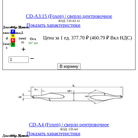
CD-A3.15 (Foxen) / сверло центровочное
КОД:
CD-A3.15
Показать характеристики
Диаметр
Обр.Мат
Длина,
хвостовика,
L
Цена за 1 ед.
377.70
₽
(
460.79
₽
Вкл НДС)
d
(мм)
Ост.
50
347 шт.
(мм)
+
8
−
В корзину
CD-A4 (Foxen) / сверло центровочное
КОД:
CD-A4
Показать характеристики
Диаметр
Обр.Мат
Длина,