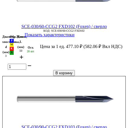
SCE-030/60-CCG2 FXD102 (Foxen) / сверло
КОД:
SCE-030/60-CCG2 FXD102
Показать характеристики
Диаметр
Обр.Мат
Длина,
хвостовика,
L
Цена за 1 ед.
477.10
₽
(
582.06
₽
Вкл НДС)
d
(мм)
Ост.
50
20 шт.
(мм)
+
3
−
В корзину
SCE-030/90-CCG2 FXD103 (Foxen) / сверло