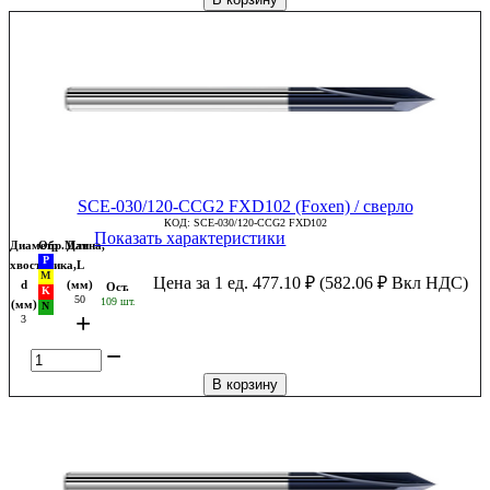
SCE-030/120-CCG2 FXD102 (Foxen) / сверло
КОД:
SCE-030/120-CCG2 FXD102
Показать характеристики
Диаметр
Обр.Мат
Длина,
хвостовика,
L
Цена за 1 ед.
477.10
₽
(
582.06
₽
Вкл НДС)
d
(мм)
Ост.
50
109 шт.
(мм)
+
3
−
В корзину