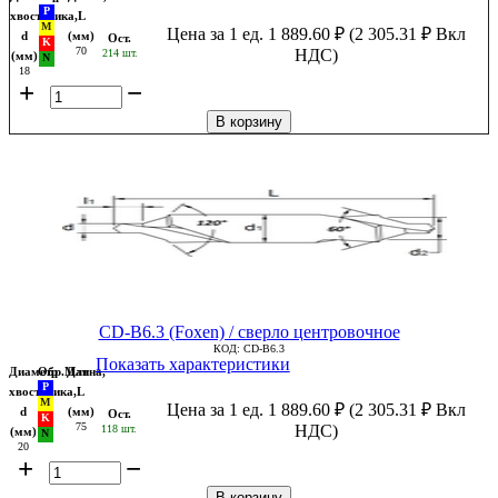
хвостовика,
L
Цена за 1 ед.
1 889.60
₽
(
2 305.31
₽
Вкл
d
(мм)
Ост.
70
НДС)
214 шт.
(мм)
18
+
−
В корзину
CD-B6.3 (Foxen) / сверло центровочное
КОД:
CD-B6.3
Показать характеристики
Диаметр
Обр.Мат
Длина,
хвостовика,
L
Цена за 1 ед.
1 889.60
₽
(
2 305.31
₽
Вкл
d
(мм)
Ост.
75
НДС)
118 шт.
(мм)
20
+
−
В корзину