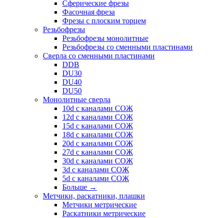
Сферические фрезы
Фасочная фреза
Фрезы с плоским торцем
Резьбофрезы
Резьбофрезы монолитные
Резьбофрезы со сменными пластинами
Сверла со сменными пластинами
DDB
DU30
DU40
DU50
Монолитные сверла
10d с каналами СОЖ
12d с каналами СОЖ
15d с каналами СОЖ
18d с каналами СОЖ
20d с каналами СОЖ
27d с каналами СОЖ
30d с каналами СОЖ
3d с каналами СОЖ
5d с каналами СОЖ
Больше
→
Метчики, раскатники, плашки
Метчики метрические
Раскатники метрические