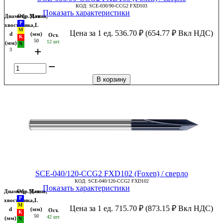
КОД:
SCE-030/90-CCG2 FXD103
Показать характеристики
Диаметр
Обр.Мат
Длина,
хвостовика,
L
Цена за 1 ед.
536.70
₽
(
654.77
₽
Вкл НДС)
d
(мм)
Ост.
50
12 шт.
(мм)
+
3
−
В корзину
SCE-040/120-CCG2 FXD102 (Foxen) / сверло
КОД:
SCE-040/120-CCG2 FXD102
Показать характеристики
Диаметр
Обр.Мат
Длина,
хвостовика,
L
Цена за 1 ед.
715.70
₽
(
873.15
₽
Вкл НДС)
d
(мм)
Ост.
50
42 шт.
(мм)