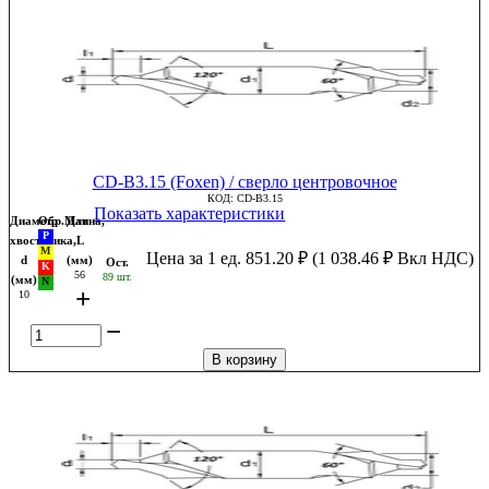
CD-B3.15 (Foxen) / сверло центровочное
КОД:
CD-B3.15
Показать характеристики
Диаметр
Обр.Мат
Длина,
хвостовика,
L
Цена за 1 ед.
851.20
₽
(
1 038.46
₽
Вкл НДС)
d
(мм)
Ост.
56
89 шт.
(мм)
+
10
−
В корзину