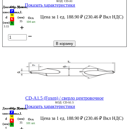
КОД:
CD-A1
Показать характеристики
Диаметр
Обр.Мат
Длина,
хвостовика,
L
Цена за 1 ед.
188.90
₽
(
230.46
₽
Вкл НДС)
d
(мм)
Ост.
35
104 шт.
(мм)
+
3.15
−
В корзину
CD-A1.5 (Foxen) / сверло центровочное
КОД:
CD-A1.5
Показать характеристики
Диаметр
Обр.Мат
Длина,
хвостовика,
L
Цена за 1 ед.
188.90
₽
(
230.46
₽
Вкл НДС)
d
(мм)
Ост.
35
101 шт.
(мм)
+
4