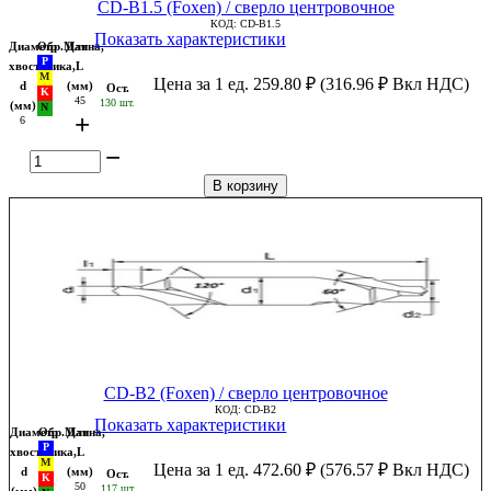
CD-B1.5 (Foxen) / сверло центровочное
КОД:
CD-B1.5
Показать характеристики
Диаметр
Обр.Мат
Длина,
хвостовика,
L
Цена за 1 ед.
259.80
₽
(
316.96
₽
Вкл НДС)
d
(мм)
Ост.
45
130 шт.
(мм)
+
6
−
В корзину
CD-B2 (Foxen) / сверло центровочное
КОД:
CD-B2
Показать характеристики
Диаметр
Обр.Мат
Длина,
хвостовика,
L
Цена за 1 ед.
472.60
₽
(
576.57
₽
Вкл НДС)
d
(мм)
Ост.
50
117 шт.
(мм)