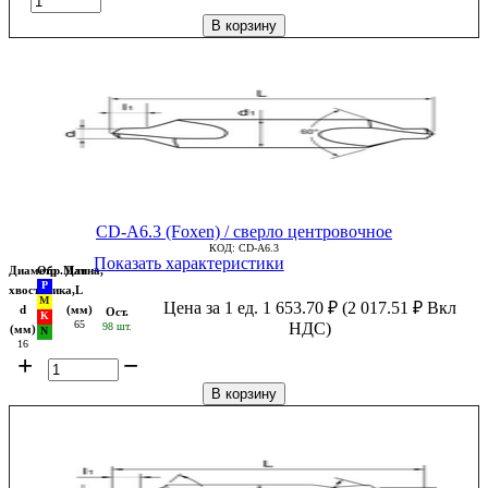
В корзину
CD-A6.3 (Foxen) / сверло центровочное
КОД:
CD-A6.3
Показать характеристики
Диаметр
Обр.Мат
Длина,
хвостовика,
L
Цена за 1 ед.
1 653.70
₽
(
2 017.51
₽
Вкл
d
(мм)
Ост.
65
НДС)
98 шт.
(мм)
16
+
−
В корзину