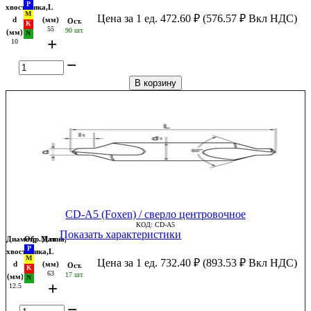
хвостовика,
L
Цена за 1 ед.
472.60
₽
(
576.57
₽
Вкл НДС)
d
(мм)
Ост.
55
90 шт.
(мм)
+
10
−
В корзину
CD-A5 (Foxen) / сверло центровочное
КОД:
CD-A5
Показать характеристики
Диаметр
Обр.Мат
Длина,
хвостовика,
L
Цена за 1 ед.
732.40
₽
(
893.53
₽
Вкл НДС)
d
(мм)
Ост.
63
17 шт.
(мм)
+
12.5
−