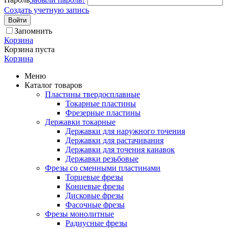
Создать учетную запись
Войти
Запомнить
Корзина
Корзина пуста
Корзина
Меню
Каталог товаров
Пластины твердосплавные
Токарные пластины
Фрезерные пластины
Державки токарные
Державки для наружного точения
Державки для растачивания
Державки для точения канавок
Державки резьбовые
Фрезы со сменными пластинами
Торцевые фрезы
Концевые фрезы
Дисковые фрезы
Фасочные фрезы
Фрезы монолитные
Радиусные фрезы