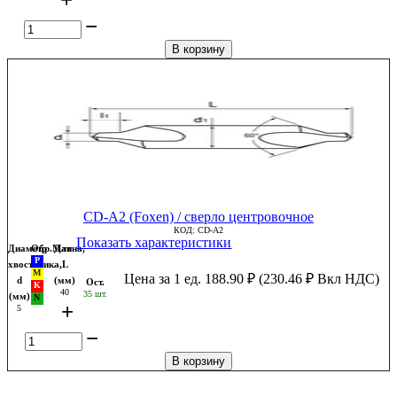
−
В корзину
CD-A2 (Foxen) / сверло центровочное
КОД:
CD-A2
Показать характеристики
Диаметр
Обр.Мат
Длина,
хвостовика,
L
Цена за 1 ед.
188.90
₽
(
230.46
₽
Вкл НДС)
d
(мм)
Ост.
40
35 шт.
(мм)
+
5
−
В корзину