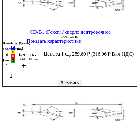
CD-B1 (Foxen) / сверло центровочное
КОД:
CD-B1
Показать характеристики
Диаметр
Обр.Мат
Длина,
хвостовика,
L
Цена за 1 ед.
259.80
₽
(
316.96
₽
Вкл НДС)
d
(мм)
Ост.
35.5
108 шт.
(мм)
+
4
−
В корзину