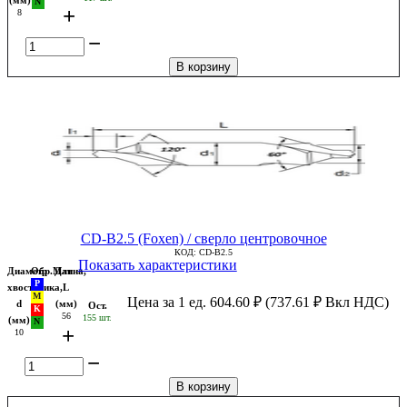
+
8
−
В корзину
CD-B2.5 (Foxen) / сверло центровочное
КОД:
CD-B2.5
Показать характеристики
Диаметр
Обр.Мат
Длина,
хвостовика,
L
Цена за 1 ед.
604.60
₽
(
737.61
₽
Вкл НДС)
d
(мм)
Ост.
56
155 шт.
(мм)
+
10
−
В корзину