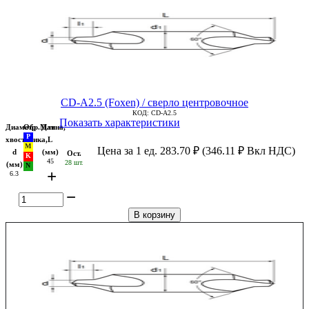
CD-A2.5 (Foxen) / сверло центровочное
КОД:
CD-A2.5
Показать характеристики
Диаметр
Обр.Мат
Длина,
хвостовика,
L
Цена за 1 ед.
283.70
₽
(
346.11
₽
Вкл НДС)
d
(мм)
Ост.
45
28 шт.
(мм)
+
6.3
−
В корзину