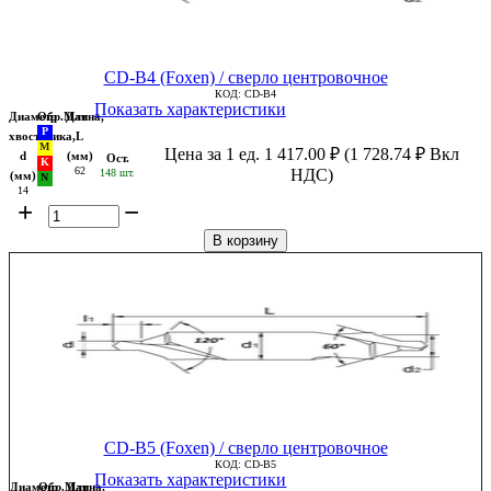
CD-B4 (Foxen) / сверло центровочное
КОД:
CD-B4
Показать характеристики
Диаметр
Обр.Мат
Длина,
хвостовика,
L
Цена за 1 ед.
1 417.00
₽
(
1 728.74
₽
Вкл
d
(мм)
Ост.
62
НДС)
148 шт.
(мм)
14
+
−
В корзину
CD-B5 (Foxen) / сверло центровочное
КОД:
CD-B5
Показать характеристики
Диаметр
Обр.Мат
Длина,