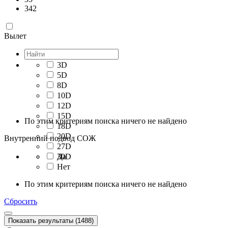
342
Вылет
3D
5D
8D
10D
12D
15D
По этим критериям поиска ничего не найдено
18D
20D
Внутренний подвод СОЖ
27D
30D
Да
Нет
По этим критериям поиска ничего не найдено
Сбросить
Показать результаты (1488)