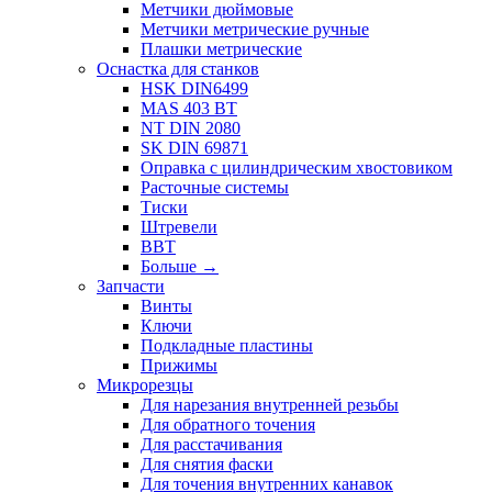
Метчики дюймовые
Метчики метрические ручные
Плашки метрические
Оснастка для станков
HSK DIN6499
MAS 403 BT
NT DIN 2080
SK DIN 69871
Оправка с цилиндрическим хвостовиком
Расточные системы
Тиски
Штревели
BBT
Больше
→
Запчасти
Винты
Ключи
Подкладные пластины
Прижимы
Микрорезцы
Для нарезания внутренней резьбы
Для обратного точения
Для расстачивания
Для снятия фаски
Для точения внутренних канавок