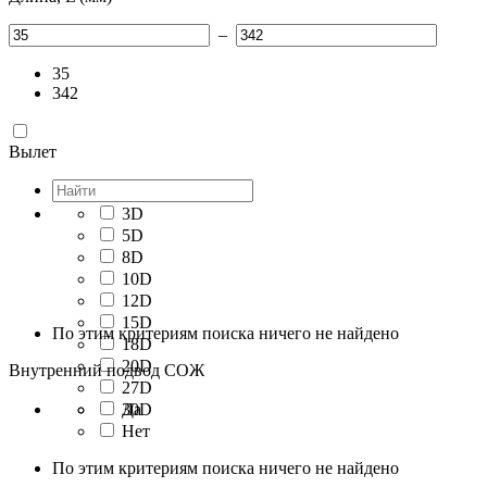
–
35
342
Вылет
3D
5D
8D
10D
12D
15D
По этим критериям поиска ничего не найдено
18D
20D
Внутренний подвод СОЖ
27D
30D
Да
Нет
По этим критериям поиска ничего не найдено