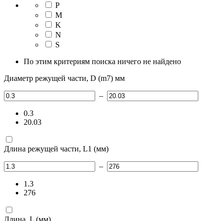
P
M
K
N
S
По этим критериям поиска ничего не найдено
Диаметр режущей части, D (m7) мм
–
0.3
20.03
Длина режущей части, L1 (мм)
–
1.3
276
Длина, L (мм)