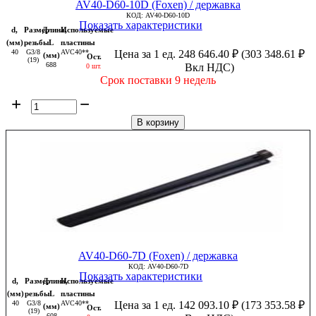
AV40-D60-10D (Foxen) / державка
КОД:
AV40-D60-10D
Показать характеристики
d,
Размер
Длина,
Используемые
(мм)
резьбы
L
пластины
40
G3/8
AVC40**
Цена за 1 ед.
248 646.40
₽
(
303 348.61
₽
(мм)
Ост.
(19)
688
Вкл НДС)
0 шт.
Срок поставки 9 недель
+
−
В корзину
AV40-D60-7D (Foxen) / державка
КОД:
AV40-D60-7D
Показать характеристики
d,
Размер
Длина,
Используемые
(мм)
резьбы
L
пластины
40
G3/8
AVC40**
Цена за 1 ед.
142 093.10
₽
(
173 353.58
₽
(мм)
Ост.
(19)
608