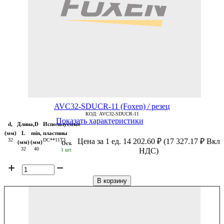
AVC32-SDUCR-11 (Foxen) / резец
КОД:
AVC32-SDUCR-11
Показать характеристики
d,
Длина,
D
Используемые
(мм)
L
min,
пластины
32
DC**11T3
Цена за 1 ед.
14 202.60
₽
(
17 327.17
₽
Вкл
(мм)
(мм)
Ост.
32
40
НДС)
1 шт.
+
−
В корзину