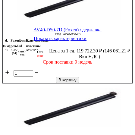
AV40-D50-7D (Foxen) / державка
КОД:
AV40-D50-7D
Показать характеристики
d,
Размер
Длина,
Используемые
(мм)
резьбы
L
пластины
40
G1/2
AVC40**
Цена за 1 ед.
119 722.30
₽
(
146 061.21
₽
(мм)
Ост.
(14)
528
Вкл НДС)
0 шт.
Срок поставки 9 недель
+
−
В корзину