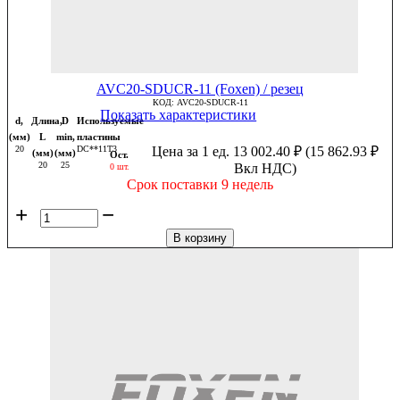
AVC20-SDUCR-11 (Foxen) / резец
КОД:
AVC20-SDUCR-11
Показать характеристики
d,
Длина,
D
Используемые
(мм)
L
min,
пластины
20
DC**11T3
Цена за 1 ед.
13 002.40
₽
(
15 862.93
₽
(мм)
(мм)
Ост.
20
25
Вкл НДС)
0 шт.
Срок поставки 9 недель
+
−
В корзину