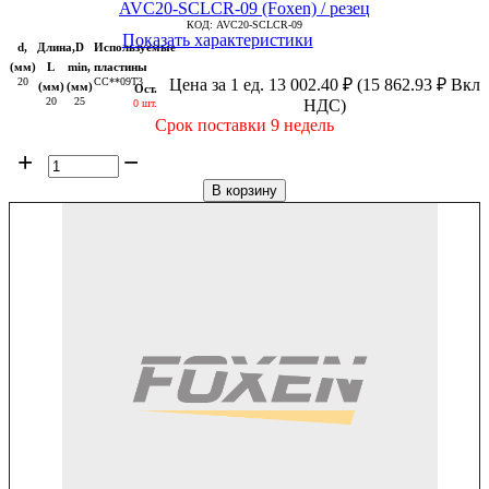
AVC20-SCLCR-09 (Foxen) / резец
КОД:
AVC20-SCLCR-09
Показать характеристики
d,
Длина,
D
Используемые
(мм)
L
min,
пластины
20
CC**09T3
Цена за 1 ед.
13 002.40
₽
(
15 862.93
₽
Вкл
(мм)
(мм)
Ост.
20
25
НДС)
0 шт.
Срок поставки 9 недель
+
−
В корзину