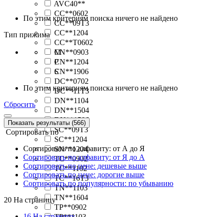
AVC40**
CC**0602
По этим критериям поиска ничего не найдено
CC**09T3
CC**1204
Тип прижима
CC**T0602
CN**0903
M
CN**1204
P
CN**1906
S
DC**0702
По этим критериям поиска ничего не найдено
DC**11T3
DN**1104
Сбросить
DN**1504
DN**1506
Показать результаты (566)
SC**09T3
Сортировать по
SC**1204
Сортировать по алфавиту: от А до Я
SN**1204
Сортировать по алфавиту: от Я до А
TC**0902
Сортировать по цене: дешевые выше
TC**1102
Сортировать по цене: дорогие выше
TC**16T3
Сортировать по популярности: по убыванию
TN**1103
TN**1604
20
На страницу
TP**0902
16 На страницу
TP**1103