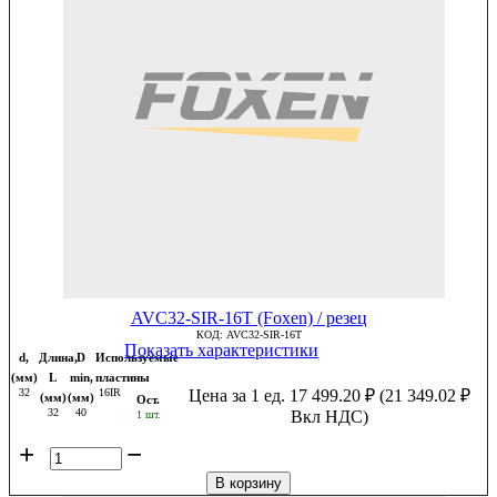
AVC32-SIR-16T (Foxen) / резец
КОД:
AVC32-SIR-16T
Показать характеристики
d,
Длина,
D
Используемые
(мм)
L
min,
пластины
32
16IR
Цена за 1 ед.
17 499.20
₽
(
21 349.02
₽
(мм)
(мм)
Ост.
32
40
Вкл НДС)
1 шт.
+
−
В корзину