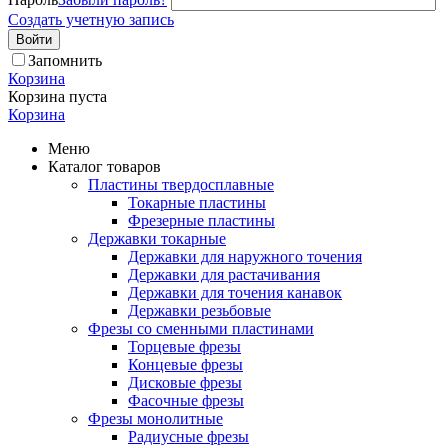
Создать учетную запись
Войти
Запомнить
Корзина
Корзина пуста
Корзина
Меню
Каталог товаров
Пластины твердосплавные
Токарные пластины
Фрезерные пластины
Державки токарные
Державки для наружного точения
Державки для растачивания
Державки для точения канавок
Державки резьбовые
Фрезы со сменными пластинами
Торцевые фрезы
Концевые фрезы
Дисковые фрезы
Фасочные фрезы
Фрезы монолитные
Радиусные фрезы