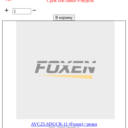
Срок поставки 9 недель
+
−
В корзину
AVC25-SDUCR-11 (Foxen) / резец