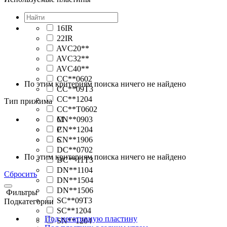
16IR
22IR
AVC20**
AVC32**
AVC40**
CC**0602
По этим критериям поиска ничего не найдено
CC**09T3
CC**1204
Тип прижима
CC**T0602
CN**0903
M
CN**1204
P
CN**1906
S
DC**0702
По этим критериям поиска ничего не найдено
DC**11T3
DN**1104
Сбросить
DN**1504
DN**1506
Фильтры
SC**09T3
Подкатегории
SC**1204
Под негативную пластину
SN**1204