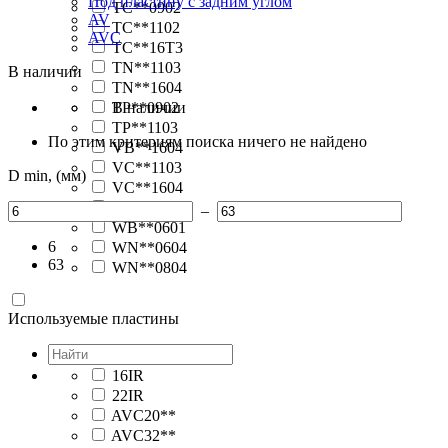
Под пластину с задним углом
TC**0902
AV
TC**1102
AVC
TC**16T3
TN**1103
В наличии
TN**1604
TP**0902
В наличии
TP**1103
По этим критериям поиска ничего не найдено
VB**1604
VC**1103
D min, (мм)
VC**1604
VN**1604
–
WB**0601
6
WN**0604
63
WN**0804
Используемые пластины
16IR
22IR
AVC20**
AVC32**