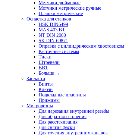
Метчики дюймовые
Метчики метрические ручные
Плашки метрические
Оснастка для станков
HSK DIN6499
MAS 403 BT
NT DIN 2080
SK DIN 69871
Оправка с цилиндрическим хвостовиком
Расточные системы
Тиски
Штревели
BBT
Больше
→
Запчасти
Винты
Ключи
Подкладные пластины
Прижимы
Микрорезцы
Для нарезания внутренней резьбы
Для обратного точения
Для расстачивания
Для снятия фаски
Для точения внутренних канавок