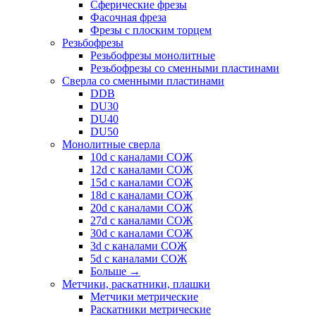
Сферические фрезы
Фасочная фреза
Фрезы с плоским торцем
Резьбофрезы
Резьбофрезы монолитные
Резьбофрезы со сменными пластинами
Сверла со сменными пластинами
DDB
DU30
DU40
DU50
Монолитные сверла
10d с каналами СОЖ
12d с каналами СОЖ
15d с каналами СОЖ
18d с каналами СОЖ
20d с каналами СОЖ
27d с каналами СОЖ
30d с каналами СОЖ
3d с каналами СОЖ
5d с каналами СОЖ
Больше
→
Метчики, раскатники, плашки
Метчики метрические
Раскатники метрические