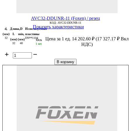
AVC32-DDUNR-11 (Foxen) / резец
КОД:
AVC32-DDUNR-11
Показать характеристики
d,
Длина,
D
Используемые
(мм)
L
min,
пластины
32
DN**1104
Цена за 1 ед.
14 202.60
₽
(
17 327.17
₽
Вкл
(мм)
(мм)
Ост.
32
40
НДС)
1 шт.
+
−
В корзину