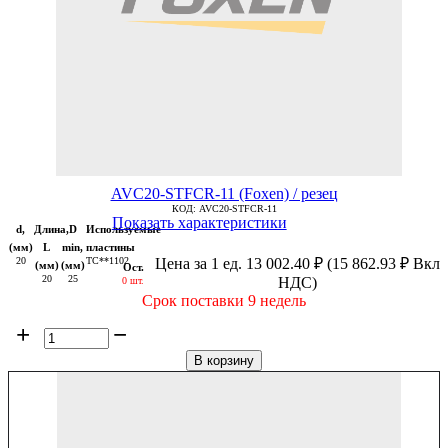
AVC20-STFCR-11 (Foxen) / резец
КОД:
AVC20-STFCR-11
Показать характеристики
d,
Длина,
D
Используемые
(мм)
L
min,
пластины
20
TC**1102
Цена за 1 ед.
13 002.40
₽
(
15 862.93
₽
Вкл
(мм)
(мм)
Ост.
20
25
НДС)
0 шт.
Срок поставки 9 недель
+
−
В корзину