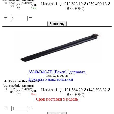
40
G1/2
AVC40**
Цена за 1 ед.
212 623.10
₽
(
259 400.18
₽
(мм)
Ост.
(14)
528
Вкл НДС)
1 шт.
+
−
В корзину
AV40-D40-7D (Foxen) / державка
КОД:
AV40-D40-7D
Показать характеристики
d,
Размер
Длина,
Используемые
(мм)
резьбы
L
пластины
40
G1/2
AVC40**
Цена за 1 ед.
121 564.20
₽
(
148 308.32
₽
(мм)
Ост.
(14)
408
Вкл НДС)
0 шт.
Срок поставки 9 недель
+
−