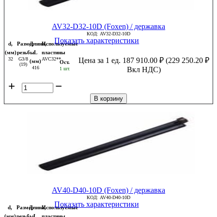
AV32-D32-10D (Foxen) / державка
КОД:
AV32-D32-10D
Показать характеристики
d,
Размер
Длина,
Используемые
(мм)
резьбы
L
пластины
32
G3/8
AVC32**
Цена за 1 ед.
187 910.00
₽
(
229 250.20
₽
(мм)
Ост.
(19)
416
Вкл НДС)
1 шт.
+
−
В корзину
AV40-D40-10D (Foxen) / державка
КОД:
AV40-D40-10D
Показать характеристики
d,
Размер
Длина,
Используемые
(мм)
резьбы
L
пластины