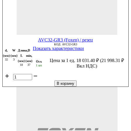
AVC32-GR3 (Foxen) / резец
КОД:
AVC32-GR3
Показать характеристики
d,
W
Длина,
D
(мм)
(мм)
L
min,
32
3
Цена за 1 ед.
18 031.40
₽
(
21 998.31
₽
(мм)
(мм)
Ост.
18
37
Вкл НДС)
1 шт.
+
−
В корзину