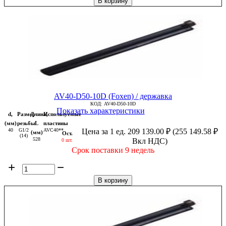
В корзину
AV40-D50-10D (Foxen) / державка
КОД:
AV40-D50-10D
Показать характеристики
d,
Размер
Длина,
Используемые
(мм)
резьбы
L
пластины
40
G1/2
AVC40**
Цена за 1 ед.
209 139.00
₽
(
255 149.58
₽
(мм)
Ост.
(14)
528
Вкл НДС)
0 шт.
Срок поставки 9 недель
+
−
В корзину