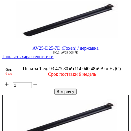
AV25-D25-7D (Foxen) / державка
КОД:
AV25-D25-7D
Показать характеристики
Цена за 1 ед.
93 475.80
₽
(
114 040.48
₽
Вкл НДС)
Ост.
Срок поставки 9 недель
0 шт.
+
−
В корзину