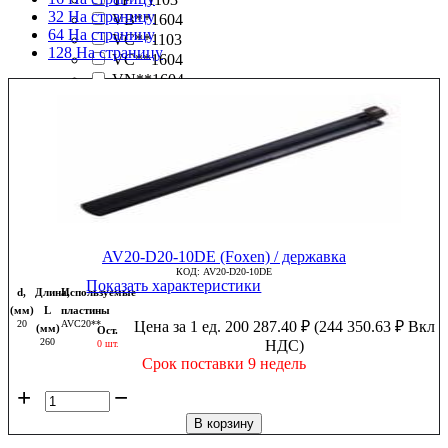
32 На страницу
VB**1604
64 На страницу
VC**1103
128 На страницу
VC**1604
VN**1604
WB**0601
WN**0604
WN**0804
AV20-D20-10DE (Foxen) / державка
КОД:
AV20-D20-10DE
Показать характеристики
d,
Длина,
Используемые
(мм)
L
пластины
20
AVC20**
Цена за 1 ед.
200 287.40
₽
(
244 350.63
₽
Вкл
(мм)
Ост.
260
НДС)
0 шт.
Срок поставки 9 недель
+
−
В корзину