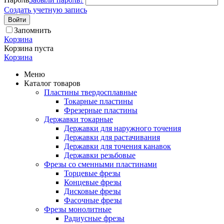
Создать учетную запись
Войти
Запомнить
Корзина
Корзина пуста
Корзина
Меню
Каталог товаров
Пластины твердосплавные
Токарные пластины
Фрезерные пластины
Державки токарные
Державки для наружного точения
Державки для растачивания
Державки для точения канавок
Державки резьбовые
Фрезы со сменными пластинами
Торцевые фрезы
Концевые фрезы
Дисковые фрезы
Фасочные фрезы
Фрезы монолитные
Радиусные фрезы