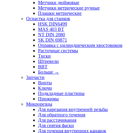
Метчики дюймовые
Метчики метрические ручные
Плашки метрические
Оснастка для станков
HSK DIN6499
MAS 403 BT
NT DIN 2080
SK DIN 69871
Оправка с цилиндрическим хвостовиком
Расточные системы
Тиски
Штревели
BBT
Больше
→
Запчасти
Винты
Ключи
Подкладные пластины
Прижимы
Микрорезцы
Для нарезания внутренней резьбы
Для обратного точения
Для расстачивания
Для снятия фаски
Для точения внутренних канавок