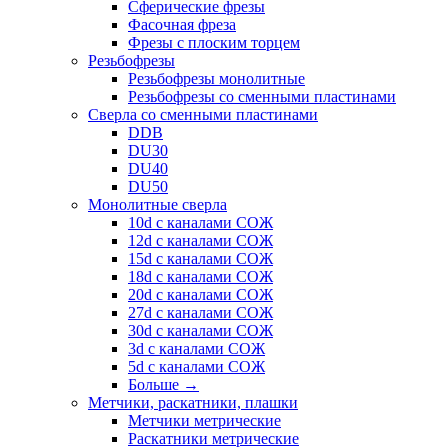
Сферические фрезы
Фасочная фреза
Фрезы с плоским торцем
Резьбофрезы
Резьбофрезы монолитные
Резьбофрезы со сменными пластинами
Сверла со сменными пластинами
DDB
DU30
DU40
DU50
Монолитные сверла
10d с каналами СОЖ
12d с каналами СОЖ
15d с каналами СОЖ
18d с каналами СОЖ
20d с каналами СОЖ
27d с каналами СОЖ
30d с каналами СОЖ
3d с каналами СОЖ
5d с каналами СОЖ
Больше
→
Метчики, раскатники, плашки
Метчики метрические
Раскатники метрические