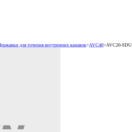
Державки для точения внутренних канавок
>
AVС40
>
AVC20-SDUCR