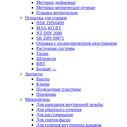
Метчики дюймовые
Метчики метрические ручные
Плашки метрические
Оснастка для станков
HSK DIN6499
MAS 403 BT
NT DIN 2080
SK DIN 69871
Оправка с цилиндрическим хвостовиком
Расточные системы
Тиски
Штревели
BBT
Больше
→
Запчасти
Винты
Ключи
Подкладные пластины
Прижимы
Микрорезцы
Для нарезания внутренней резьбы
Для обратного точения
Для расстачивания
Для снятия фаски
Для точения внутренних канавок