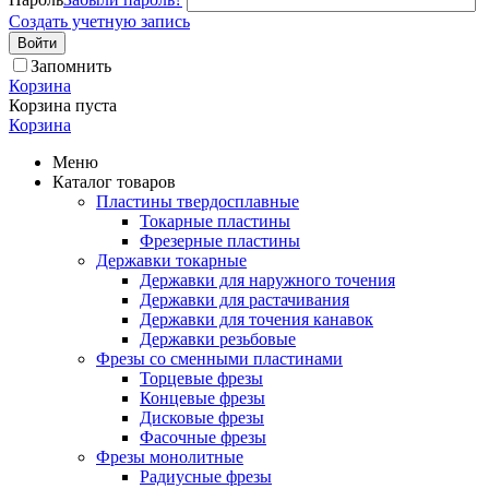
Создать учетную запись
Войти
Запомнить
Корзина
Корзина пуста
Корзина
Меню
Каталог товаров
Пластины твердосплавные
Токарные пластины
Фрезерные пластины
Державки токарные
Державки для наружного точения
Державки для растачивания
Державки для точения канавок
Державки резьбовые
Фрезы со сменными пластинами
Торцевые фрезы
Концевые фрезы
Дисковые фрезы
Фасочные фрезы
Фрезы монолитные
Радиусные фрезы