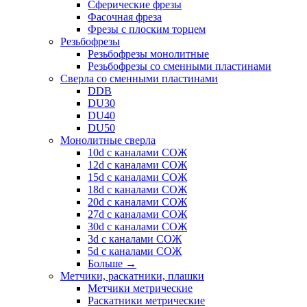
Сферические фрезы
Фасочная фреза
Фрезы с плоским торцем
Резьбофрезы
Резьбофрезы монолитные
Резьбофрезы со сменными пластинами
Сверла со сменными пластинами
DDB
DU30
DU40
DU50
Монолитные сверла
10d с каналами СОЖ
12d с каналами СОЖ
15d с каналами СОЖ
18d с каналами СОЖ
20d с каналами СОЖ
27d с каналами СОЖ
30d с каналами СОЖ
3d с каналами СОЖ
5d с каналами СОЖ
Больше
→
Метчики, раскатники, плашки
Метчики метрические
Раскатники метрические