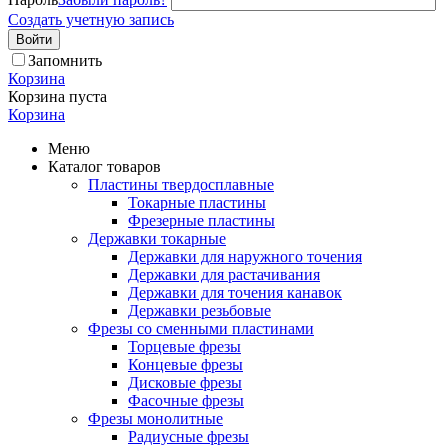
Создать учетную запись
Войти
Запомнить
Корзина
Корзина пуста
Корзина
Меню
Каталог товаров
Пластины твердосплавные
Токарные пластины
Фрезерные пластины
Державки токарные
Державки для наружного точения
Державки для растачивания
Державки для точения канавок
Державки резьбовые
Фрезы со сменными пластинами
Торцевые фрезы
Концевые фрезы
Дисковые фрезы
Фасочные фрезы
Фрезы монолитные
Радиусные фрезы