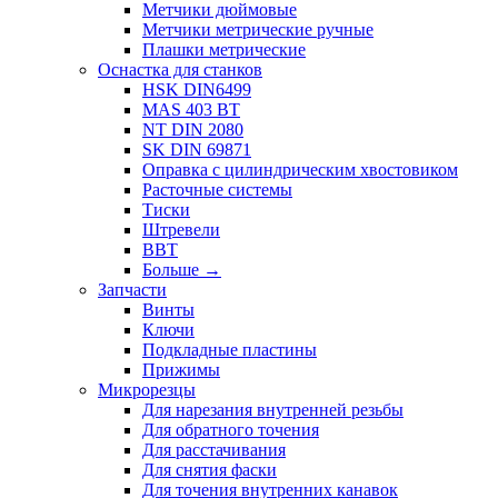
Метчики дюймовые
Метчики метрические ручные
Плашки метрические
Оснастка для станков
HSK DIN6499
MAS 403 BT
NT DIN 2080
SK DIN 69871
Оправка с цилиндрическим хвостовиком
Расточные системы
Тиски
Штревели
BBT
Больше
→
Запчасти
Винты
Ключи
Подкладные пластины
Прижимы
Микрорезцы
Для нарезания внутренней резьбы
Для обратного точения
Для расстачивания
Для снятия фаски
Для точения внутренних канавок