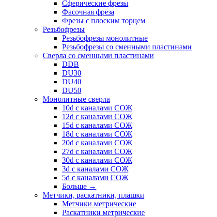
Сферические фрезы
Фасочная фреза
Фрезы с плоским торцем
Резьбофрезы
Резьбофрезы монолитные
Резьбофрезы со сменными пластинами
Сверла со сменными пластинами
DDB
DU30
DU40
DU50
Монолитные сверла
10d с каналами СОЖ
12d с каналами СОЖ
15d с каналами СОЖ
18d с каналами СОЖ
20d с каналами СОЖ
27d с каналами СОЖ
30d с каналами СОЖ
3d с каналами СОЖ
5d с каналами СОЖ
Больше
→
Метчики, раскатники, плашки
Метчики метрические
Раскатники метрические