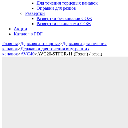
Для точения торцевых канавок
Оправки для резцов
Развертки
Развертки без каналов СОЖ
Развертки с каналами СОЖ
Акции
Каталог в PDF
Главная
>
Державки токарные
>
Державки для точения
канавок
>
Державки для точения внутренних
канавок
>
AVС40
>
AVC20-STFCR-11 (Foxen) / резец