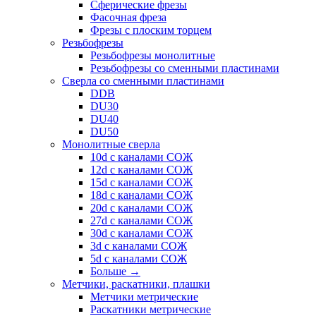
Сферические фрезы
Фасочная фреза
Фрезы с плоским торцем
Резьбофрезы
Резьбофрезы монолитные
Резьбофрезы со сменными пластинами
Сверла со сменными пластинами
DDB
DU30
DU40
DU50
Монолитные сверла
10d с каналами СОЖ
12d с каналами СОЖ
15d с каналами СОЖ
18d с каналами СОЖ
20d с каналами СОЖ
27d с каналами СОЖ
30d с каналами СОЖ
3d с каналами СОЖ
5d с каналами СОЖ
Больше
→
Метчики, раскатники, плашки
Метчики метрические
Раскатники метрические