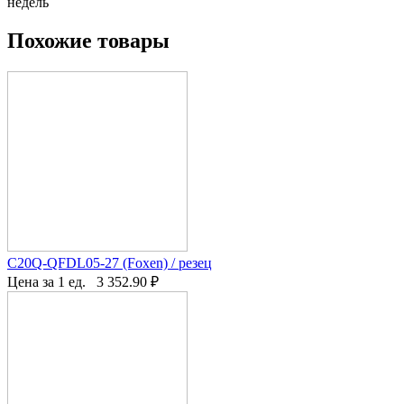
недель
Похожие товары
C20Q-QFDL05-27 (Foxen) / резец
Цена за 1 ед.
3 352.90
₽