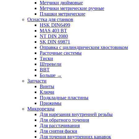
Метчики дюймовые
Метчики метрические ручные
Плашки метрические
Оснастка для станков
HSK DIN6499
MAS 403 BT
NT DIN 2080
SK DIN 69871
Оправка с цилиндрическим хвостовиком
Расточные системы
Тиски
Штревели
BBT
Больше
→
Запчасти
Винты
Ключи
Подкладные пластины
Прижимы
Микрорезцы
Для нарезания внутренней резьбы
Для обратного точения
Для расстачивания
Для снятия фаски
Для точения внутренних канавок