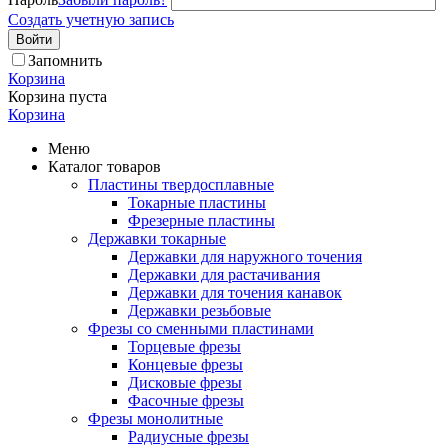
Создать учетную запись
Войти
Запомнить
Корзина
Корзина пуста
Корзина
Меню
Каталог товаров
Пластины твердосплавные
Токарные пластины
Фрезерные пластины
Державки токарные
Державки для наружного точения
Державки для растачивания
Державки для точения канавок
Державки резьбовые
Фрезы со сменными пластинами
Торцевые фрезы
Концевые фрезы
Дисковые фрезы
Фасочные фрезы
Фрезы монолитные
Радиусные фрезы