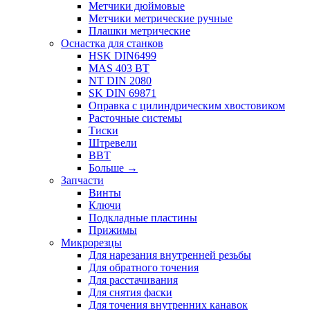
Метчики дюймовые
Метчики метрические ручные
Плашки метрические
Оснастка для станков
HSK DIN6499
MAS 403 BT
NT DIN 2080
SK DIN 69871
Оправка с цилиндрическим хвостовиком
Расточные системы
Тиски
Штревели
BBT
Больше
→
Запчасти
Винты
Ключи
Подкладные пластины
Прижимы
Микрорезцы
Для нарезания внутренней резьбы
Для обратного точения
Для расстачивания
Для снятия фаски
Для точения внутренних канавок