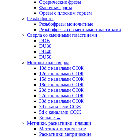
Сферические фрезы
Фасочная фреза
Фрезы с плоским торцем
Резьбофрезы
Резьбофрезы монолитные
Резьбофрезы со сменными пластинами
Сверла со сменными пластинами
DDB
DU30
DU40
DU50
Монолитные сверла
10d с каналами СОЖ
12d с каналами СОЖ
15d с каналами СОЖ
18d с каналами СОЖ
20d с каналами СОЖ
27d с каналами СОЖ
30d с каналами СОЖ
3d с каналами СОЖ
5d с каналами СОЖ
Больше
→
Метчики, раскатники, плашки
Метчики метрические
Раскатники метрические