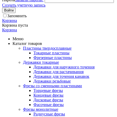
Создать учетную запись
Войти
Запомнить
Корзина
Корзина пуста
Корзина
Меню
Каталог товаров
Пластины твердосплавные
Токарные пластины
Фрезерные пластины
Державки токарные
Державки для наружного точения
Державки для растачивания
Державки для точения канавок
Державки резьбовые
Фрезы со сменными пластинами
Торцевые фрезы
Концевые фрезы
Дисковые фрезы
Фасочные фрезы
Фрезы монолитные
Радиусные фрезы