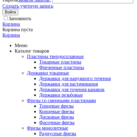
Создать учетную запись
Войти
Запомнить
Корзина
Корзина пуста
Корзина
Меню
Каталог товаров
Пластины твердосплавные
Токарные пластины
Фрезерные пластины
Державки токарные
Державки для наружного точения
Державки для растачивания
Державки для точения канавок
Державки резьбовые
Фрезы со сменными пластинами
Торцевые фрезы
Концевые фрезы
Дисковые фрезы
Фасочные фрезы
Фрезы монолитные
Радиусные фрезы