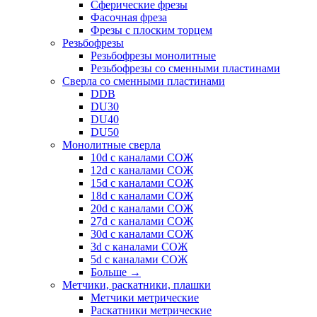
Сферические фрезы
Фасочная фреза
Фрезы с плоским торцем
Резьбофрезы
Резьбофрезы монолитные
Резьбофрезы со сменными пластинами
Сверла со сменными пластинами
DDB
DU30
DU40
DU50
Монолитные сверла
10d с каналами СОЖ
12d с каналами СОЖ
15d с каналами СОЖ
18d с каналами СОЖ
20d с каналами СОЖ
27d с каналами СОЖ
30d с каналами СОЖ
3d с каналами СОЖ
5d с каналами СОЖ
Больше
→
Метчики, раскатники, плашки
Метчики метрические
Раскатники метрические