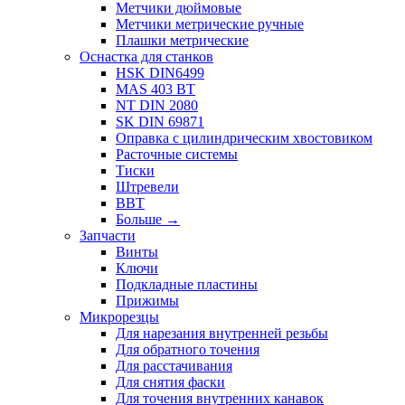
Метчики дюймовые
Метчики метрические ручные
Плашки метрические
Оснастка для станков
HSK DIN6499
MAS 403 BT
NT DIN 2080
SK DIN 69871
Оправка с цилиндрическим хвостовиком
Расточные системы
Тиски
Штревели
BBT
Больше
→
Запчасти
Винты
Ключи
Подкладные пластины
Прижимы
Микрорезцы
Для нарезания внутренней резьбы
Для обратного точения
Для расстачивания
Для снятия фаски
Для точения внутренних канавок