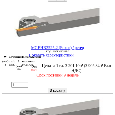
MGEHR2525-2 (Foxen) / резец
КОД:
MGEHR2525-2
Показать характеристики
W
Сечение
Длина,
Используемые
(мм)
a x b
L
пластины
2
25x25
MGMN200
Цена за 1 ед.
3 201.10
₽
(
3 905.34
₽
Вкл
(мм)
Ост.
150
НДС)
0 шт.
Срок поставки 9 недель
+
−
В корзину