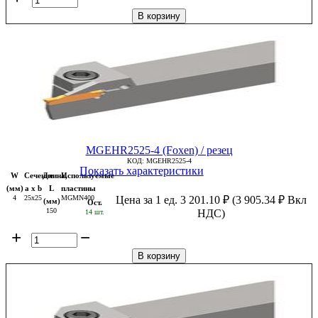
В корзину
MGEHR2525-4 (Foxen) / резец
КОД:
MGEHR2525-4
Показать характеристики
W
Сечение
Длина,
Используемые
(мм)
a x b
L
пластины
4
25x25
MGMN400
Цена за 1 ед.
3 201.10
₽
(
3 905.34
₽
Вкл
(мм)
Ост.
150
НДС)
14 шт.
+
−
В корзину