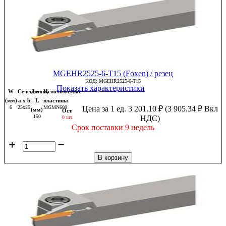
MGEHR2525-6-T15 (Foxen) / резец
КОД:
MGEHR2525-6-T15
Показать характеристики
W
Сечение
Длина,
Используемые
(мм)
a x b
L
пластины
6
25x25
MGMN600
Цена за 1 ед.
3 201.10
₽
(
3 905.34
₽
Вкл
(мм)
Ост.
150
НДС)
0 шт.
Срок поставки 9 недель
+
−
В корзину