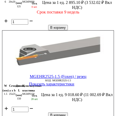
6
20x20
MGMN600
Цена за 1 ед.
2 895.10
₽
(
3 532.02
₽
Вкл
(мм)
Ост.
125
НДС)
0 шт.
Срок поставки 9 недель
+
−
В корзину
MGEHR2525-1.5 (Foxen) / резец
КОД:
MGEHR2525-1.5
Показать характеристики
W
Сечение
Длина,
Используемые
(мм)
a x b
L
пластины
1.5
25x25
MGMN150
Цена за 1 ед.
9 018.60
₽
(
11 002.69
₽
Вкл
(мм)
Ост.
150
НДС)
28 шт.
+
−
В корзину