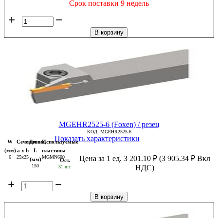
Срок поставки 9 недель
+
−
В корзину
MGEHR2525-6 (Foxen) / резец
КОД:
MGEHR2525-6
Показать характеристики
W
Сечение
Длина,
Используемые
(мм)
a x b
L
пластины
6
25x25
MGMN600
Цена за 1 ед.
3 201.10
₽
(
3 905.34
₽
Вкл
(мм)
Ост.
150
НДС)
31 шт.
+
−
В корзину