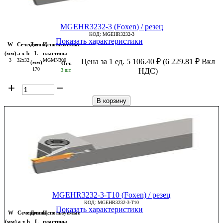
MGEHR3232-3 (Foxen) / резец
КОД:
MGEHR3232-3
Показать характеристики
W
Сечение
Длина,
Используемые
(мм)
a x b
L
пластины
3
32x32
MGMN300
Цена за 1 ед.
5 106.40
₽
(
6 229.81
₽
Вкл
(мм)
Ост.
170
НДС)
3 шт.
+
−
В корзину
MGEHR3232-3-T10 (Foxen) / резец
КОД:
MGEHR3232-3-T10
Показать характеристики
W
Сечение
Длина,
Используемые
(мм)
a x b
L
пластины