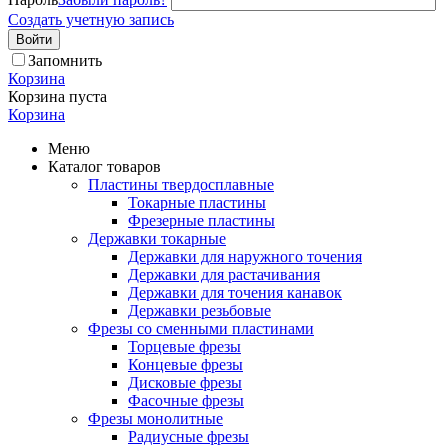
Создать учетную запись
Войти
Запомнить
Корзина
Корзина пуста
Корзина
Меню
Каталог товаров
Пластины твердосплавные
Токарные пластины
Фрезерные пластины
Державки токарные
Державки для наружного точения
Державки для растачивания
Державки для точения канавок
Державки резьбовые
Фрезы со сменными пластинами
Торцевые фрезы
Концевые фрезы
Дисковые фрезы
Фасочные фрезы
Фрезы монолитные
Радиусные фрезы