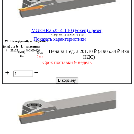
MGEHR2525-4-T10 (Foxen) / резец
КОД:
MGEHR2525-4-T10
Показать характеристики
W
Сечение
Длина,
Используемые
(мм)
a x b
L
пластины
4
25x25
MGMN400
Цена за 1 ед.
3 201.10
₽
(
3 905.34
₽
Вкл
(мм)
Ост.
150
НДС)
0 шт.
Срок поставки 9 недель
+
−
В корзину