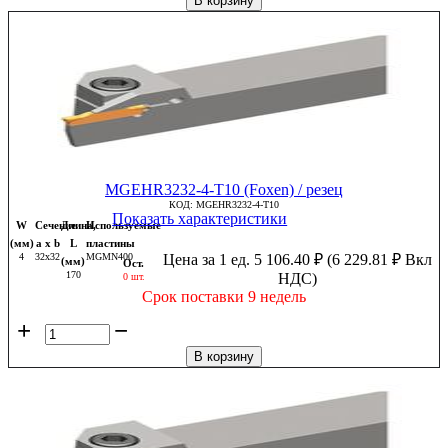
В корзину
MGEHR3232-4-T10 (Foxen) / резец
КОД:
MGEHR3232-4-T10
Показать характеристики
W
Сечение
Длина,
Используемые
(мм)
a x b
L
пластины
4
32x32
MGMN400
Цена за 1 ед.
5 106.40
₽
(
6 229.81
₽
Вкл
(мм)
Ост.
170
НДС)
0 шт.
Срок поставки 9 недель
+
−
В корзину