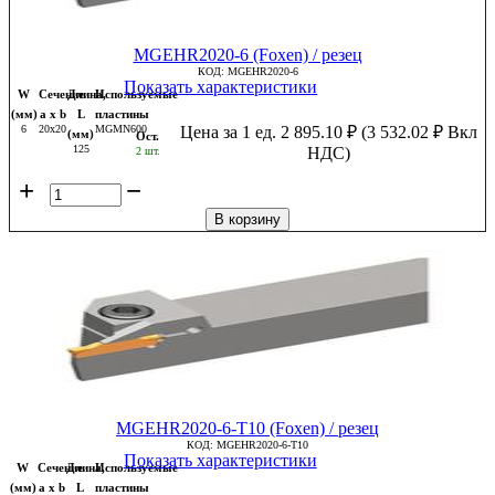
MGEHR2020-6 (Foxen) / резец
КОД:
MGEHR2020-6
Показать характеристики
W
Сечение
Длина,
Используемые
(мм)
a x b
L
пластины
6
20x20
MGMN600
Цена за 1 ед.
2 895.10
₽
(
3 532.02
₽
Вкл
(мм)
Ост.
125
НДС)
2 шт.
+
−
В корзину
MGEHR2020-6-T10 (Foxen) / резец
КОД:
MGEHR2020-6-T10
Показать характеристики
W
Сечение
Длина,
Используемые
(мм)
a x b
L
пластины