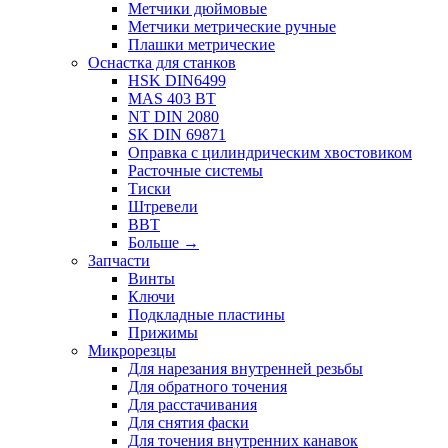
Метчики дюймовые
Метчики метрические ручные
Плашки метрические
Оснастка для станков
HSK DIN6499
MAS 403 BT
NT DIN 2080
SK DIN 69871
Оправка с цилиндрическим хвостовиком
Расточные системы
Тиски
Штревели
BBT
Больше
→
Запчасти
Винты
Ключи
Подкладные пластины
Прижимы
Микрорезцы
Для нарезания внутренней резьбы
Для обратного точения
Для расстачивания
Для снятия фаски
Для точения внутренних канавок