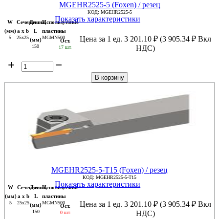
MGEHR2525-5 (Foxen) / резец
КОД:
MGEHR2525-5
Показать характеристики
W
Сечение
Длина,
Используемые
(мм)
a x b
L
пластины
5
25x25
MGMN500
Цена за 1 ед.
3 201.10
₽
(
3 905.34
₽
Вкл
(мм)
Ост.
150
НДС)
17 шт.
+
−
В корзину
MGEHR2525-5-T15 (Foxen) / резец
КОД:
MGEHR2525-5-T15
Показать характеристики
W
Сечение
Длина,
Используемые
(мм)
a x b
L
пластины
5
25x25
MGMN500
Цена за 1 ед.
3 201.10
₽
(
3 905.34
₽
Вкл
(мм)
Ост.
150
НДС)
0 шт.