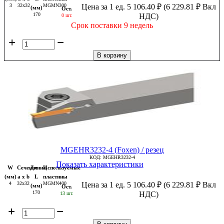
3
32x32
MGMN300
Цена за 1 ед.
5 106.40
₽
(
6 229.81
₽
Вкл
(мм)
Ост.
170
НДС)
0 шт.
Срок поставки 9 недель
+
−
В корзину
MGEHR3232-4 (Foxen) / резец
КОД:
MGEHR3232-4
Показать характеристики
W
Сечение
Длина,
Используемые
(мм)
a x b
L
пластины
4
32x32
MGMN400
Цена за 1 ед.
5 106.40
₽
(
6 229.81
₽
Вкл
(мм)
Ост.
170
НДС)
13 шт.
+
−