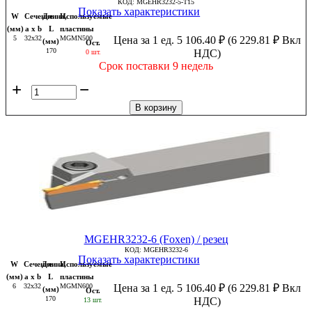
КОД:
MGEHR3232-5-T15
Показать характеристики
W
Сечение
Длина,
Используемые
(мм)
a x b
L
пластины
5
32x32
MGMN500
Цена за 1 ед.
5 106.40
₽
(
6 229.81
₽
Вкл
(мм)
Ост.
170
НДС)
0 шт.
Срок поставки 9 недель
+
−
В корзину
MGEHR3232-6 (Foxen) / резец
КОД:
MGEHR3232-6
Показать характеристики
W
Сечение
Длина,
Используемые
(мм)
a x b
L
пластины
6
32x32
MGMN600
Цена за 1 ед.
5 106.40
₽
(
6 229.81
₽
Вкл
(мм)
Ост.
170
НДС)
13 шт.