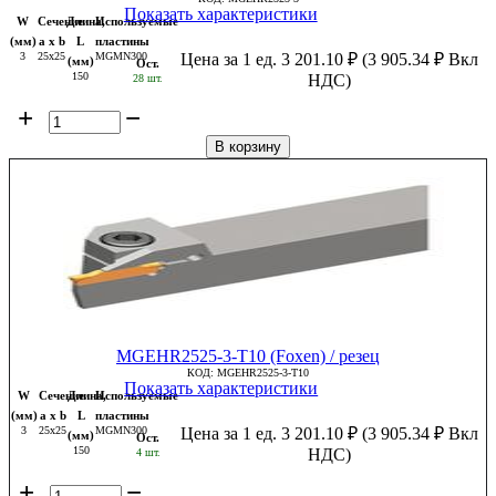
Показать характеристики
W
Сечение
Длина,
Используемые
(мм)
a x b
L
пластины
3
25x25
MGMN300
Цена за 1 ед.
3 201.10
₽
(
3 905.34
₽
Вкл
(мм)
Ост.
150
НДС)
28 шт.
+
−
В корзину
MGEHR2525-3-T10 (Foxen) / резец
КОД:
MGEHR2525-3-T10
Показать характеристики
W
Сечение
Длина,
Используемые
(мм)
a x b
L
пластины
3
25x25
MGMN300
Цена за 1 ед.
3 201.10
₽
(
3 905.34
₽
Вкл
(мм)
Ост.
150
НДС)
4 шт.
+
−