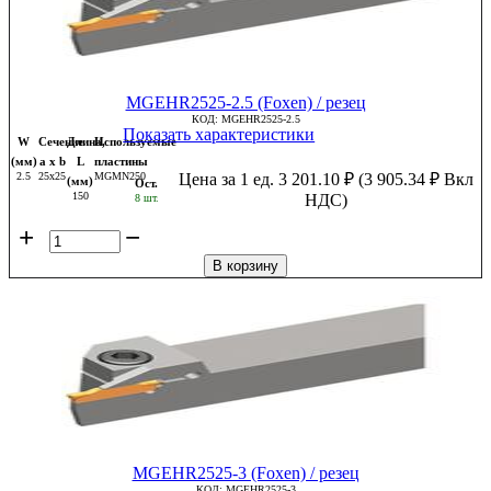
MGEHR2525-2.5 (Foxen) / резец
КОД:
MGEHR2525-2.5
Показать характеристики
W
Сечение
Длина,
Используемые
(мм)
a x b
L
пластины
2.5
25x25
MGMN250
Цена за 1 ед.
3 201.10
₽
(
3 905.34
₽
Вкл
(мм)
Ост.
150
НДС)
8 шт.
+
−
В корзину
MGEHR2525-3 (Foxen) / резец
КОД:
MGEHR2525-3