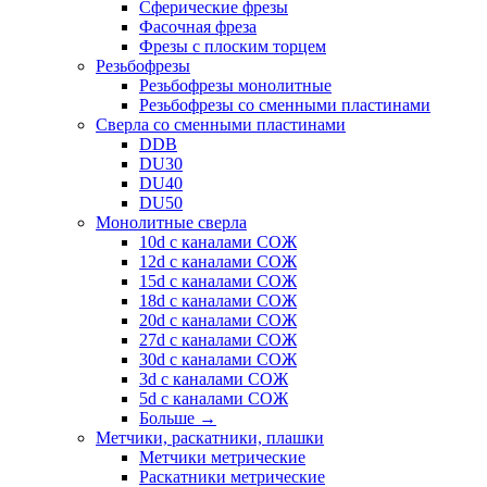
Сферические фрезы
Фасочная фреза
Фрезы с плоским торцем
Резьбофрезы
Резьбофрезы монолитные
Резьбофрезы со сменными пластинами
Сверла со сменными пластинами
DDB
DU30
DU40
DU50
Монолитные сверла
10d с каналами СОЖ
12d с каналами СОЖ
15d с каналами СОЖ
18d с каналами СОЖ
20d с каналами СОЖ
27d с каналами СОЖ
30d с каналами СОЖ
3d с каналами СОЖ
5d с каналами СОЖ
Больше
→
Метчики, раскатники, плашки
Метчики метрические
Раскатники метрические