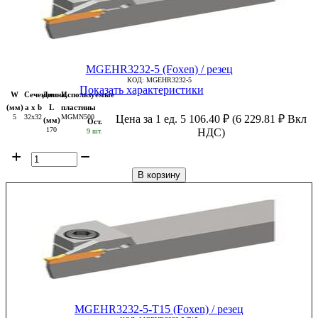
MGEHR3232-5 (Foxen) / резец
КОД:
MGEHR3232-5
Показать характеристики
W
Сечение
Длина,
Используемые
(мм)
a x b
L
пластины
5
32x32
MGMN500
Цена за 1 ед.
5 106.40
₽
(
6 229.81
₽
Вкл
(мм)
Ост.
170
НДС)
9 шт.
+
−
В корзину
MGEHR3232-5-T15 (Foxen) / резец