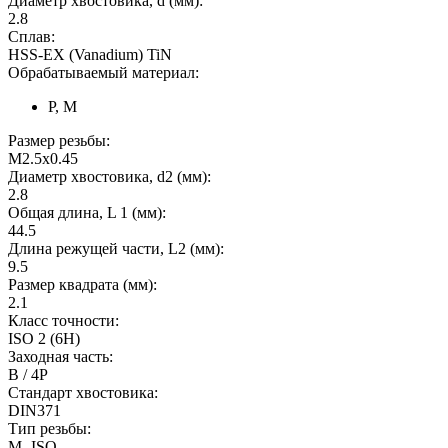
Диаметр хвостовика, d (мм):
2.8
Сплав:
HSS-EX (Vanadium) TiN
Обрабатываемый материал:
P, M
Размер резьбы:
M2.5x0.45
Диаметр хвостовика, d2 (мм):
2.8
Общая длина, L 1 (мм):
44.5
Длина режущей части, L2 (мм):
9.5
Размер квадрата (мм):
2.1
Класс точности:
ISO 2 (6H)
Заходная часть:
B / 4P
Стандарт хвостовика:
DIN371
Тип резьбы:
M -ISO