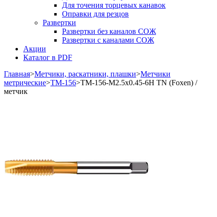
Для точения торцевых канавок
Оправки для резцов
Развертки
Развертки без каналов СОЖ
Развертки с каналами СОЖ
Акции
Каталог в PDF
Главная
>
Метчики, раскатники, плашки
>
Метчики
метрические
>
TM-156
>
TM-156-M2.5x0.45-6H TN (Foxen) /
метчик