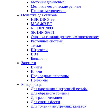
Метчики дюймовые
Метчики метрические ручные
Плашки метрические
Оснастка для станков
HSK DIN6499
MAS 403 BT
NT DIN 2080
SK DIN 69871
Оправка с цилиндрическим хвостовиком
Расточные системы
Тиски
Штревели
BBT
Больше
→
Запчасти
Винты
Ключи
Подкладные пластины
Прижимы
Микрорезцы
Для нарезания внутренней резьбы
Для обратного точения
Для расстачивания
Для снятия фаски
Для точения внутренних канавок