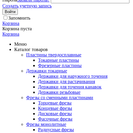
Создать учетную запись
Войти
Запомнить
Корзина
Корзина пуста
Корзина
Меню
Каталог товаров
Пластины твердосплавные
Токарные пластины
Фрезерные пластины
Державки токарные
Державки для наружного точения
Державки для растачивания
Державки для точения канавок
Державки резьбовые
Фрезы со сменными пластинами
Торцевые фрезы
Концевые фрезы
Дисковые фрезы
Фасочные фрезы
Фрезы монолитные
Радиусные фрезы