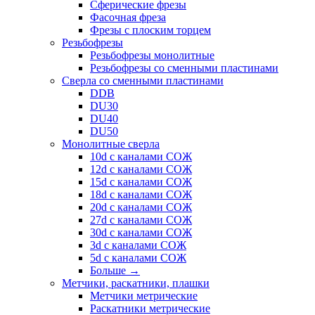
Сферические фрезы
Фасочная фреза
Фрезы с плоским торцем
Резьбофрезы
Резьбофрезы монолитные
Резьбофрезы со сменными пластинами
Сверла со сменными пластинами
DDB
DU30
DU40
DU50
Монолитные сверла
10d с каналами СОЖ
12d с каналами СОЖ
15d с каналами СОЖ
18d с каналами СОЖ
20d с каналами СОЖ
27d с каналами СОЖ
30d с каналами СОЖ
3d с каналами СОЖ
5d с каналами СОЖ
Больше
→
Метчики, раскатники, плашки
Метчики метрические
Раскатники метрические