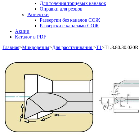
Для точения торцевых канавок
Оправки для резцов
Развертки
Развертки без каналов СОЖ
Развертки с каналами СОЖ
Акции
Каталог в PDF
Главная
>
Микрорезцы
>
Для расстачивания
>
Т1
>
T1.8.80.30.020R