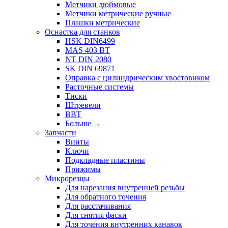
Метчики дюймовые
Метчики метрические ручные
Плашки метрические
Оснастка для станков
HSK DIN6499
MAS 403 BT
NT DIN 2080
SK DIN 69871
Оправка с цилиндрическим хвостовиком
Расточные системы
Тиски
Штревели
BBT
Больше
→
Запчасти
Винты
Ключи
Подкладные пластины
Прижимы
Микрорезцы
Для нарезания внутренней резьбы
Для обратного точения
Для расстачивания
Для снятия фаски
Для точения внутренних канавок