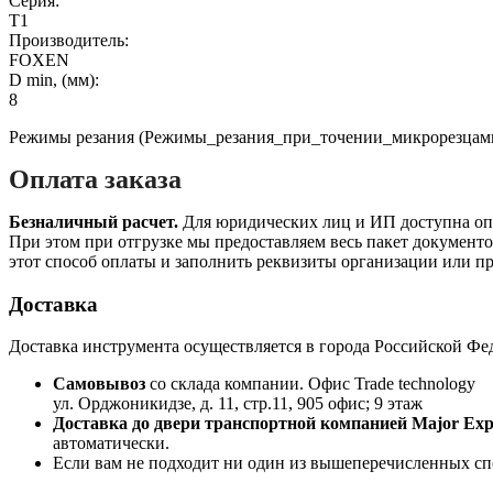
Серия:
T1
Производитель:
FOXEN
D min, (мм):
8
Режимы резания (Режимы_резания_при_точении_микрорезцами_
Оплата заказа
Безналичный расчет.
Для юридических лиц и ИП доступна опла
При этом при отгрузке мы предоставляем весь пакет документов
этот способ оплаты и заполнить реквизиты организации или пр
Доставка
Доставка инструмента осуществляется в города Российской Фе
Самовывоз
со склада компании.
Офис Trade technology
ул. Орджоникидзе, д. 11, стр.11, 905 офис; 9 этаж
Доставка до двери транспортной компанией Major Expr
автоматически.
Если вам не подходит ни один из вышеперечисленных сп