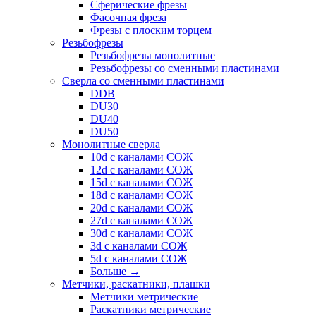
Сферические фрезы
Фасочная фреза
Фрезы с плоским торцем
Резьбофрезы
Резьбофрезы монолитные
Резьбофрезы со сменными пластинами
Сверла со сменными пластинами
DDB
DU30
DU40
DU50
Монолитные сверла
10d с каналами СОЖ
12d с каналами СОЖ
15d с каналами СОЖ
18d с каналами СОЖ
20d с каналами СОЖ
27d с каналами СОЖ
30d с каналами СОЖ
3d с каналами СОЖ
5d с каналами СОЖ
Больше
→
Метчики, раскатники, плашки
Метчики метрические
Раскатники метрические