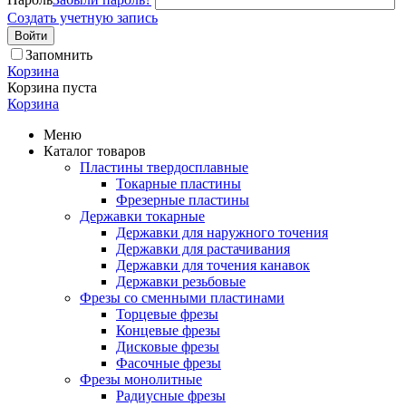
Создать учетную запись
Войти
Запомнить
Корзина
Корзина пуста
Корзина
Меню
Каталог товаров
Пластины твердосплавные
Токарные пластины
Фрезерные пластины
Державки токарные
Державки для наружного точения
Державки для растачивания
Державки для точения канавок
Державки резьбовые
Фрезы со сменными пластинами
Торцевые фрезы
Концевые фрезы
Дисковые фрезы
Фасочные фрезы
Фрезы монолитные
Радиусные фрезы