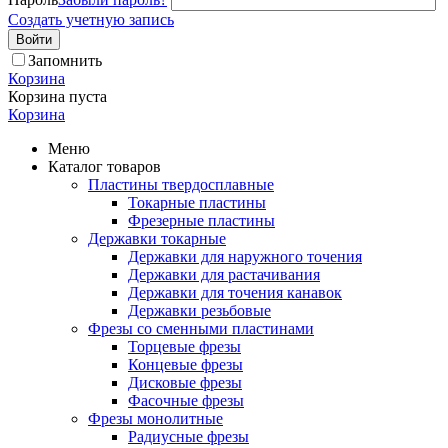
Создать учетную запись
Войти
Запомнить
Корзина
Корзина пуста
Корзина
Меню
Каталог товаров
Пластины твердосплавные
Токарные пластины
Фрезерные пластины
Державки токарные
Державки для наружного точения
Державки для растачивания
Державки для точения канавок
Державки резьбовые
Фрезы со сменными пластинами
Торцевые фрезы
Концевые фрезы
Дисковые фрезы
Фасочные фрезы
Фрезы монолитные
Радиусные фрезы