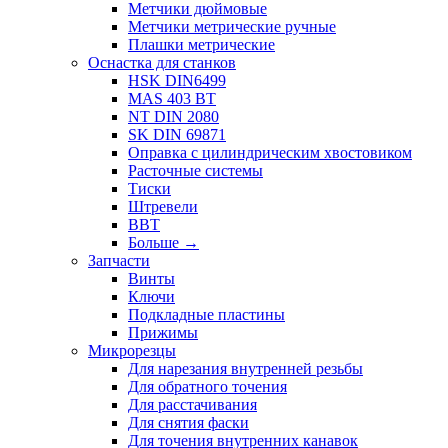
Метчики дюймовые
Метчики метрические ручные
Плашки метрические
Оснастка для станков
HSK DIN6499
MAS 403 BT
NT DIN 2080
SK DIN 69871
Оправка с цилиндрическим хвостовиком
Расточные системы
Тиски
Штревели
BBT
Больше
→
Запчасти
Винты
Ключи
Подкладные пластины
Прижимы
Микрорезцы
Для нарезания внутренней резьбы
Для обратного точения
Для расстачивания
Для снятия фаски
Для точения внутренних канавок