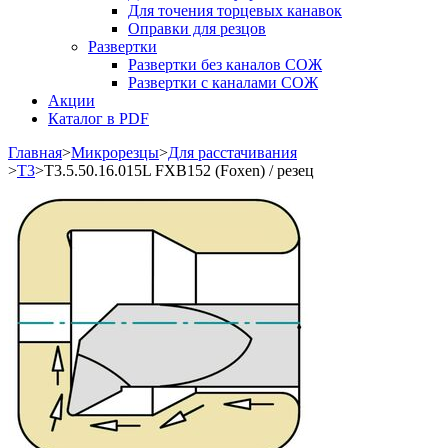
Для точения торцевых канавок
Оправки для резцов
Развертки
Развертки без каналов СОЖ
Развертки с каналами СОЖ
Акции
Каталог в PDF
Главная
>
Микрорезцы
>
Для расстачивания
>
T3
>
T3.5.50.16.015L FXB152 (Foxen) / резец