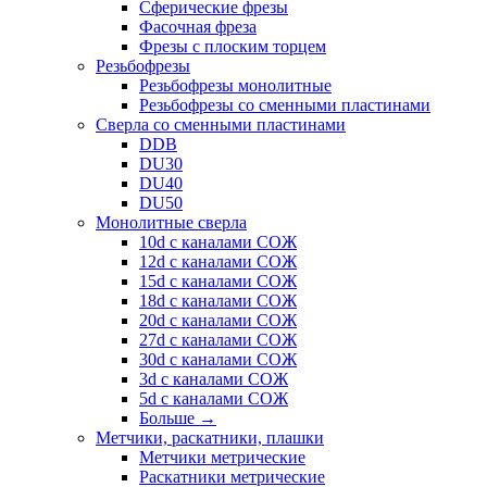
Сферические фрезы
Фасочная фреза
Фрезы с плоским торцем
Резьбофрезы
Резьбофрезы монолитные
Резьбофрезы со сменными пластинами
Сверла со сменными пластинами
DDB
DU30
DU40
DU50
Монолитные сверла
10d с каналами СОЖ
12d с каналами СОЖ
15d с каналами СОЖ
18d с каналами СОЖ
20d с каналами СОЖ
27d с каналами СОЖ
30d с каналами СОЖ
3d с каналами СОЖ
5d с каналами СОЖ
Больше
→
Метчики, раскатники, плашки
Метчики метрические
Раскатники метрические