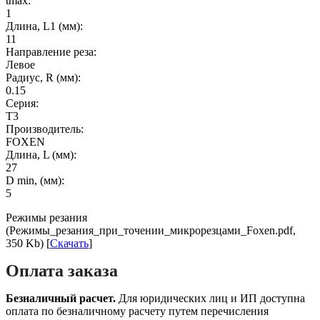
tmax:
1
Длина, L1 (мм):
11
Направление реза:
Левое
Радиус, R (мм):
0.15
Серия:
T3
Производитель:
FOXEN
Длина, L (мм):
27
D min, (мм):
5
Режимы резания
(Режимы_резания_при_точении_микрорезцами_Foxen.pdf,
350 Kb) [
Скачать
]
Оплата заказа
Безналичный расчет.
Для юридических лиц и ИП доступна
оплата по безналичному расчету путем перечисления