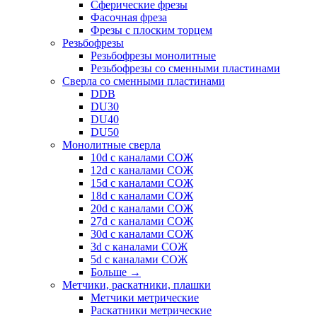
Сферические фрезы
Фасочная фреза
Фрезы с плоским торцем
Резьбофрезы
Резьбофрезы монолитные
Резьбофрезы со сменными пластинами
Сверла со сменными пластинами
DDB
DU30
DU40
DU50
Монолитные сверла
10d с каналами СОЖ
12d с каналами СОЖ
15d с каналами СОЖ
18d с каналами СОЖ
20d с каналами СОЖ
27d с каналами СОЖ
30d с каналами СОЖ
3d с каналами СОЖ
5d с каналами СОЖ
Больше
→
Метчики, раскатники, плашки
Метчики метрические
Раскатники метрические