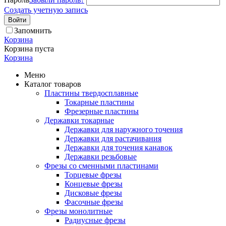
Создать учетную запись
Войти
Запомнить
Корзина
Корзина пуста
Корзина
Меню
Каталог товаров
Пластины твердосплавные
Токарные пластины
Фрезерные пластины
Державки токарные
Державки для наружного точения
Державки для растачивания
Державки для точения канавок
Державки резьбовые
Фрезы со сменными пластинами
Торцевые фрезы
Концевые фрезы
Дисковые фрезы
Фасочные фрезы
Фрезы монолитные
Радиусные фрезы