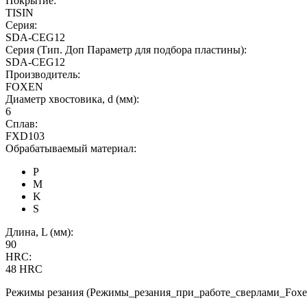
Покрытие:
TISIN
Серия:
SDA-CEG12
Серия (Тип. Доп Параметр для подбора пластины):
SDA-CEG12
Производитель:
FOXEN
Диаметр хвостовика, d (мм):
6
Сплав:
FXD103
Обрабатываемый материал:
P
M
K
S
Длина, L (мм):
90
HRC:
48 HRC
Режимы резания (Режимы_резания_при_работе_сверлами_Foxen.