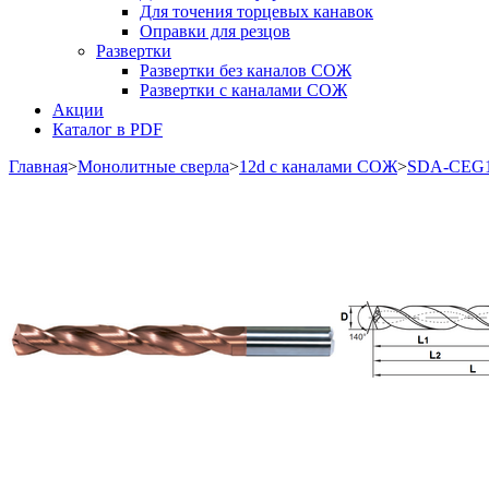
Для точения торцевых канавок
Оправки для резцов
Развертки
Развертки без каналов СОЖ
Развертки с каналами СОЖ
Акции
Каталог в PDF
Главная
>
Монолитные сверла
>
12d с каналами СОЖ
>
SDA-CEG