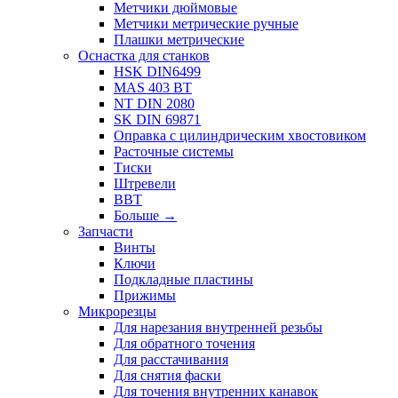
Метчики дюймовые
Метчики метрические ручные
Плашки метрические
Оснастка для станков
HSK DIN6499
MAS 403 BT
NT DIN 2080
SK DIN 69871
Оправка с цилиндрическим хвостовиком
Расточные системы
Тиски
Штревели
BBT
Больше
→
Запчасти
Винты
Ключи
Подкладные пластины
Прижимы
Микрорезцы
Для нарезания внутренней резьбы
Для обратного точения
Для расстачивания
Для снятия фаски
Для точения внутренних канавок