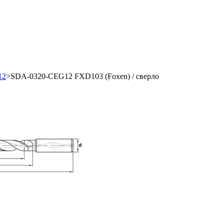
12
>
SDA-0320-CEG12 FXD103 (Foxen) / сверло