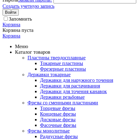
Создать учетную запись
Войти
Запомнить
Корзина
Корзина пуста
Корзина
Меню
Каталог товаров
Пластины твердосплавные
Токарные пластины
Фрезерные пластины
Державки токарные
Державки для наружного точения
Державки для растачивания
Державки для точения канавок
Державки резьбовые
Фрезы со сменными пластинами
Торцевые фрезы
Концевые фрезы
Дисковые фрезы
Фасочные фрезы
Фрезы монолитные
Радиусные фрезы