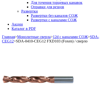
Для точения торцевых канавок
Оправки для резцов
Развертки
Развертки без каналов СОЖ
Развертки с каналами СОЖ
Акции
Каталог в PDF
Главная
>
Монолитные сверла
>
12d с каналами СОЖ
>
SDA-
CEG12
>
SDA-0410-CEG12 FXD103 (Foxen) / сверло