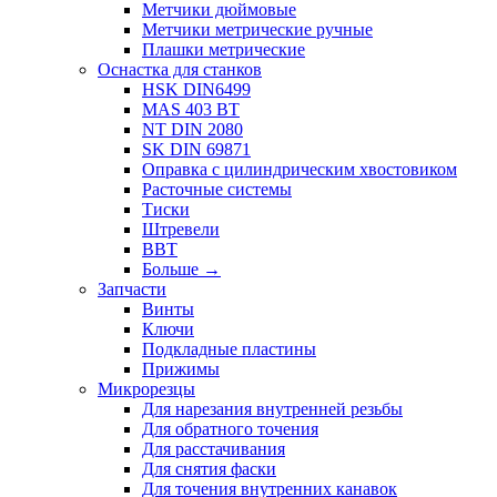
Метчики дюймовые
Метчики метрические ручные
Плашки метрические
Оснастка для станков
HSK DIN6499
MAS 403 BT
NT DIN 2080
SK DIN 69871
Оправка с цилиндрическим хвостовиком
Расточные системы
Тиски
Штревели
BBT
Больше
→
Запчасти
Винты
Ключи
Подкладные пластины
Прижимы
Микрорезцы
Для нарезания внутренней резьбы
Для обратного точения
Для расстачивания
Для снятия фаски
Для точения внутренних канавок