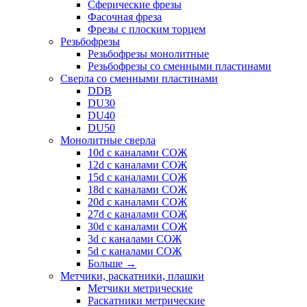
Сферические фрезы
Фасочная фреза
Фрезы с плоским торцем
Резьбофрезы
Резьбофрезы монолитные
Резьбофрезы со сменными пластинами
Сверла со сменными пластинами
DDB
DU30
DU40
DU50
Монолитные сверла
10d с каналами СОЖ
12d с каналами СОЖ
15d с каналами СОЖ
18d с каналами СОЖ
20d с каналами СОЖ
27d с каналами СОЖ
30d с каналами СОЖ
3d с каналами СОЖ
5d с каналами СОЖ
Больше
→
Метчики, раскатники, плашки
Метчики метрические
Раскатники метрические