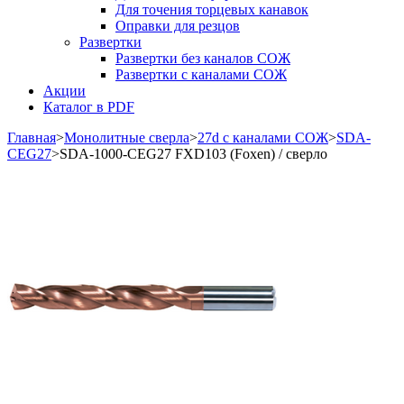
Для точения торцевых канавок
Оправки для резцов
Развертки
Развертки без каналов СОЖ
Развертки с каналами СОЖ
Акции
Каталог в PDF
Главная
>
Монолитные сверла
>
27d с каналами СОЖ
>
SDA-
CEG27
>
SDA-1000-CEG27 FXD103 (Foxen) / сверло