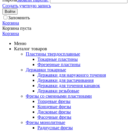
Создать учетную запись
Войти
Запомнить
Корзина
Корзина пуста
Корзина
Меню
Каталог товаров
Пластины твердосплавные
Токарные пластины
Фрезерные пластины
Державки токарные
Державки для наружного точения
Державки для растачивания
Державки для точения канавок
Державки резьбовые
Фрезы со сменными пластинами
Торцевые фрезы
Концевые фрезы
Дисковые фрезы
Фасочные фрезы
Фрезы монолитные
Радиусные фрезы