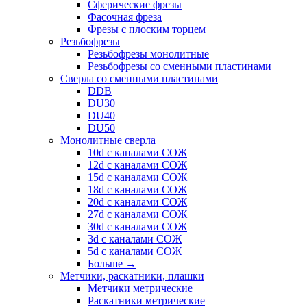
Сферические фрезы
Фасочная фреза
Фрезы с плоским торцем
Резьбофрезы
Резьбофрезы монолитные
Резьбофрезы со сменными пластинами
Сверла со сменными пластинами
DDB
DU30
DU40
DU50
Монолитные сверла
10d с каналами СОЖ
12d с каналами СОЖ
15d с каналами СОЖ
18d с каналами СОЖ
20d с каналами СОЖ
27d с каналами СОЖ
30d с каналами СОЖ
3d с каналами СОЖ
5d с каналами СОЖ
Больше
→
Метчики, раскатники, плашки
Метчики метрические
Раскатники метрические