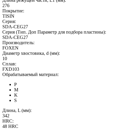
Длина режущей части, L1 (мм):
276
Покрытие:
TISIN
Серия:
SDA-CEG27
Серия (Тип. Доп Параметр для подбора пластины):
SDA-CEG27
Производитель:
FOXEN
Диаметр хвостовика, d (мм):
10
Сплав:
FXD103
Обрабатываемый материал:
P
M
K
S
Длина, L (мм):
342
HRC:
48 HRC