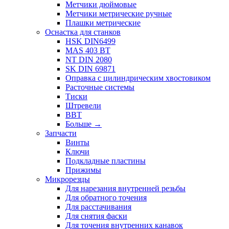
Метчики дюймовые
Метчики метрические ручные
Плашки метрические
Оснастка для станков
HSK DIN6499
MAS 403 BT
NT DIN 2080
SK DIN 69871
Оправка с цилиндрическим хвостовиком
Расточные системы
Тиски
Штревели
BBT
Больше
→
Запчасти
Винты
Ключи
Подкладные пластины
Прижимы
Микрорезцы
Для нарезания внутренней резьбы
Для обратного точения
Для расстачивания
Для снятия фаски
Для точения внутренних канавок