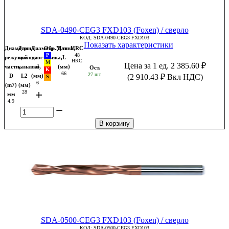
SDA-0490-CEG3 FXD103 (Foxen) / сверло
КОД:
SDA-0490-CEG3 FXD103
Показать характеристики
Диаметр
Длина
Диаметр
Обр.Мат
Длина,
HRC
48
режущей
выхода
хвостовика,
L
HRC
Цена за 1 ед.
2 385.60
₽
части,
канавки,
d
(мм)
Ост.
66
27 шт.
D
L2
(мм)
(
2 910.43
₽
Вкл НДС)
6
(m7)
(мм)
+
28
мм
4.9
−
В корзину
SDA-0500-CEG3 FXD103 (Foxen) / сверло
КОД:
SDA-0500-CEG3 FXD103