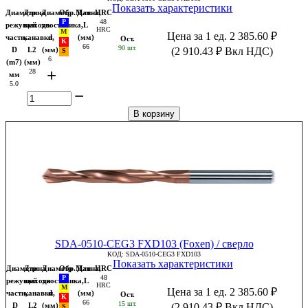
Показать характеристики
Диаметр
Длина
Диаметр
Обр.Мат
Длина,
HRC
48
режущей
выхода
хвостовика,
L
HRC
Цена за 1 ед.
2 385.60
₽
части,
канавки,
d
(мм)
Ост.
66
90 шт.
D
L2
(мм)
(
2 910.43
₽
Вкл НДС)
6
(m7)
(мм)
+
28
мм
5.0
−
В корзину
SDA-0510-CEG3 FXD103 (Foxen) / сверло
КОД:
SDA-0510-CEG3 FXD103
Показать характеристики
Диаметр
Длина
Диаметр
Обр.Мат
Длина,
HRC
48
режущей
выхода
хвостовика,
L
HRC
Цена за 1 ед.
2 385.60
₽
части,
канавки,
d
(мм)
Ост.
66
15 шт.
D
L2
(мм)
(
2 910.43
₽
Вкл НДС)