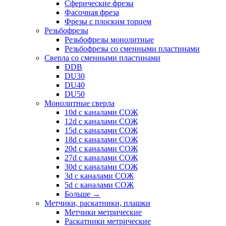
Сферические фрезы
Фасочная фреза
Фрезы с плоским торцем
Резьбофрезы
Резьбофрезы монолитные
Резьбофрезы со сменными пластинами
Сверла со сменными пластинами
DDB
DU30
DU40
DU50
Монолитные сверла
10d с каналами СОЖ
12d с каналами СОЖ
15d с каналами СОЖ
18d с каналами СОЖ
20d с каналами СОЖ
27d с каналами СОЖ
30d с каналами СОЖ
3d с каналами СОЖ
5d с каналами СОЖ
Больше
→
Метчики, раскатники, плашки
Метчики метрические
Раскатники метрические