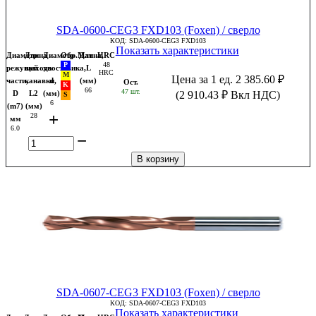
SDA-0600-CEG3 FXD103 (Foxen) / сверло
КОД:
SDA-0600-CEG3 FXD103
Показать характеристики
Диаметр
Длина
Диаметр
Обр.Мат
Длина,
HRC
48
режущей
выхода
хвостовика,
L
HRC
Цена за 1 ед.
2 385.60
₽
части,
канавки,
d
(мм)
Ост.
66
47 шт.
D
L2
(мм)
(
2 910.43
₽
Вкл НДС)
6
(m7)
(мм)
+
28
мм
6.0
−
В корзину
SDA-0607-CEG3 FXD103 (Foxen) / сверло
КОД:
SDA-0607-CEG3 FXD103
Показать характеристики