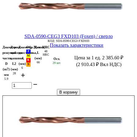
SDA-0590-CEG3 FXD103 (Foxen) / сверло
КОД:
SDA-0590-CEG3 FXD103
Показать характеристики
Диаметр
Длина
Диаметр
Обр.Мат
Длина,
HRC
48
режущей
выхода
хвостовика,
L
HRC
Цена за 1 ед.
2 385.60
₽
части,
канавки,
d
(мм)
Ост.
66
29 шт.
D
L2
(мм)
(
2 910.43
₽
Вкл НДС)
6
(m7)
(мм)
+
28
мм
5.9
−
В корзину