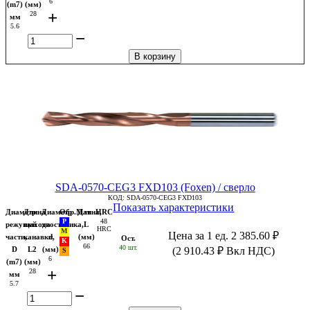
6
(m7)
(мм)
+
28
мм
5.6
−
В корзину
SDA-0570-CEG3 FXD103 (Foxen) / сверло
КОД:
SDA-0570-CEG3 FXD103
Показать характеристики
Диаметр
Длина
Диаметр
Обр.Мат
Длина,
HRC
48
режущей
выхода
хвостовика,
L
HRC
Цена за 1 ед.
2 385.60
₽
части,
канавки,
d
(мм)
Ост.
66
40 шт.
D
L2
(мм)
(
2 910.43
₽
Вкл НДС)
6
(m7)
(мм)
+
28
мм
5.7
−