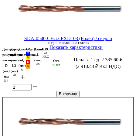
SDA-0540-CEG3 FXD103 (Foxen) / сверло
КОД:
SDA-0540-CEG3 FXD103
Показать характеристики
Диаметр
Длина
Диаметр
Обр.Мат
Длина,
HRC
48
режущей
выхода
хвостовика,
L
HRC
Цена за 1 ед.
2 385.60
₽
части,
канавки,
d
(мм)
Ост.
66
40 шт.
D
L2
(мм)
(
2 910.43
₽
Вкл НДС)
6
(m7)
(мм)
+
28
мм
5.4
−
В корзину