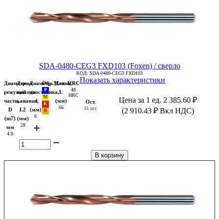
SDA-0480-CEG3 FXD103 (Foxen) / сверло
КОД:
SDA-0480-CEG3 FXD103
Показать характеристики
Диаметр
Длина
Диаметр
Обр.Мат
Длина,
HRC
48
режущей
выхода
хвостовика,
L
HRC
Цена за 1 ед.
2 385.60
₽
части,
канавки,
d
(мм)
Ост.
66
31 шт.
D
L2
(мм)
(
2 910.43
₽
Вкл НДС)
6
(m7)
(мм)
+
28
мм
4.8
−
В корзину