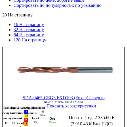
Сортировать по цене: дорогие выше
Сортировать по популярности: по убыванию
20
На страницу
16 На страницу
32 На страницу
64 На страницу
128 На страницу
SDA-0465-CEG3 FXD103 (Foxen) / сверло
КОД:
SDA-0465-CEG3 FXD103
Показать характеристики
Диаметр
Длина
Диаметр
Обр.Мат
Длина,
HRC
48
режущей
выхода
хвостовика,
L
HRC
Цена за 1 ед.
2 385.60
₽
части,
канавки,
d
(мм)
Ост.
66
33 шт.
D
L2
(мм)
(
2 910.43
₽
Вкл НДС)
6