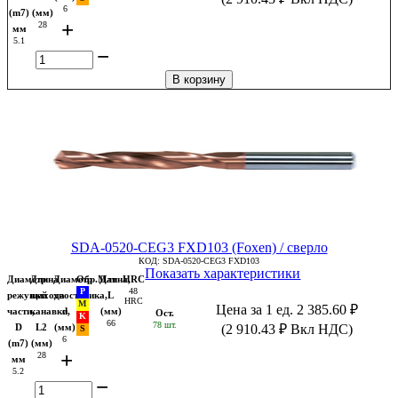
6
(m7)
(мм)
+
28
мм
5.1
−
В корзину
SDA-0520-CEG3 FXD103 (Foxen) / сверло
КОД:
SDA-0520-CEG3 FXD103
Показать характеристики
Диаметр
Длина
Диаметр
Обр.Мат
Длина,
HRC
48
режущей
выхода
хвостовика,
L
HRC
Цена за 1 ед.
2 385.60
₽
части,
канавки,
d
(мм)
Ост.
66
78 шт.
D
L2
(мм)
(
2 910.43
₽
Вкл НДС)
6
(m7)
(мм)
+
28
мм
5.2
−