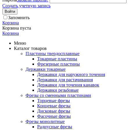
Создать учетную запись
Войти
Запомнить
Корзина
Корзина пуста
Корзина
Меню
Каталог товаров
Пластины твердосплавные
Токарные пластины
Фрезерные пластины
Державки токарные
Державки для наружного точения
Державки для растачивания
Державки для точения канавок
Державки резьбовые
Фрезы со сменными пластинами
Торцевые фрезы
Концевые фрезы
Дисковые фрезы
Фасочные фрезы
Фрезы монолитные
Радиусные фрезы