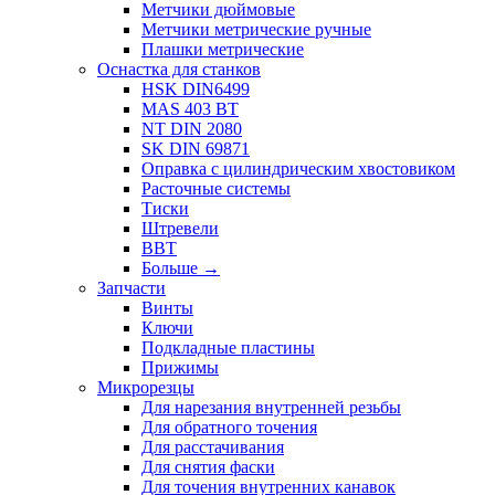
Метчики дюймовые
Метчики метрические ручные
Плашки метрические
Оснастка для станков
HSK DIN6499
MAS 403 BT
NT DIN 2080
SK DIN 69871
Оправка с цилиндрическим хвостовиком
Расточные системы
Тиски
Штревели
BBT
Больше
→
Запчасти
Винты
Ключи
Подкладные пластины
Прижимы
Микрорезцы
Для нарезания внутренней резьбы
Для обратного точения
Для расстачивания
Для снятия фаски
Для точения внутренних канавок