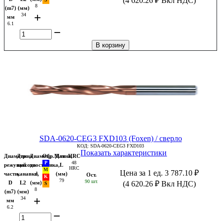
(
4 620.26
₽
Вкл НДС)
8
(m7)
(мм)
+
34
мм
6.1
−
В корзину
SDA-0620-CEG3 FXD103 (Foxen) / сверло
КОД:
SDA-0620-CEG3 FXD103
Показать характеристики
Диаметр
Длина
Диаметр
Обр.Мат
Длина,
HRC
48
режущей
выхода
хвостовика,
L
HRC
Цена за 1 ед.
3 787.10
₽
части,
канавки,
d
(мм)
Ост.
79
90 шт.
D
L2
(мм)
(
4 620.26
₽
Вкл НДС)
8
(m7)
(мм)
+
34
мм
6.2
−