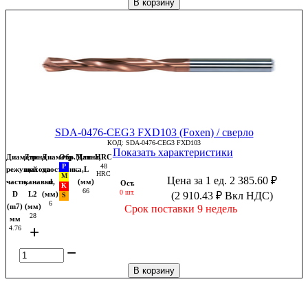
В корзину
SDA-0476-CEG3 FXD103 (Foxen) / сверло
КОД:
SDA-0476-CEG3 FXD103
Показать характеристики
Диаметр
Длина
Диаметр
Обр.Мат
Длина,
HRC
48
режущей
выхода
хвостовика,
L
HRC
Цена за 1 ед.
2 385.60
₽
части,
канавки,
d
(мм)
Ост.
66
0 шт.
D
L2
(мм)
(
2 910.43
₽
Вкл НДС)
6
(m7)
(мм)
Срок поставки 9 недель
28
мм
+
4.76
−
В корзину