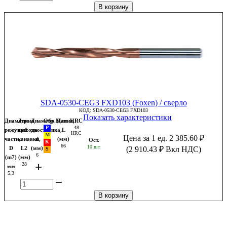
В корзину
SDA-0530-CEG3 FXD103 (Foxen) / сверло
КОД:
SDA-0530-CEG3 FXD103
Показать характеристики
Диаметр
Длина
Диаметр
Обр.Мат
Длина,
HRC
48
режущей
выхода
хвостовика,
L
HRC
Цена за 1 ед.
2 385.60
₽
части,
канавки,
d
(мм)
Ост.
66
10 шт.
D
L2
(мм)
(
2 910.43
₽
Вкл НДС)
6
(m7)
(мм)
+
28
мм
5.3
−
В корзину