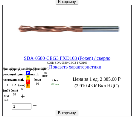
В корзину
SDA-0580-CEG3 FXD103 (Foxen) / сверло
КОД:
SDA-0580-CEG3 FXD103
Показать характеристики
Диаметр
Длина
Диаметр
Обр.Мат
Длина,
HRC
48
режущей
выхода
хвостовика,
L
HRC
Цена за 1 ед.
2 385.60
₽
части,
канавки,
d
(мм)
Ост.
66
62 шт.
D
L2
(мм)
(
2 910.43
₽
Вкл НДС)
6
(m7)
(мм)
+
28
мм
5.8
−
В корзину