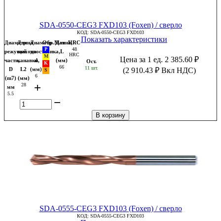
SDA-0550-CEG3 FXD103 (Foxen) / сверло
КОД:
SDA-0550-CEG3 FXD103
Показать характеристики
Диаметр
Длина
Диаметр
Обр.Мат
Длина,
HRC
48
режущей
выхода
хвостовика,
L
HRC
Цена за 1 ед.
2 385.60
₽
части,
канавки,
d
(мм)
Ост.
66
11 шт.
D
L2
(мм)
(
2 910.43
₽
Вкл НДС)
6
(m7)
(мм)
+
28
мм
5.5
−
В корзину
SDA-0555-CEG3 FXD103 (Foxen) / сверло
КОД:
SDA-0555-CEG3 FXD103