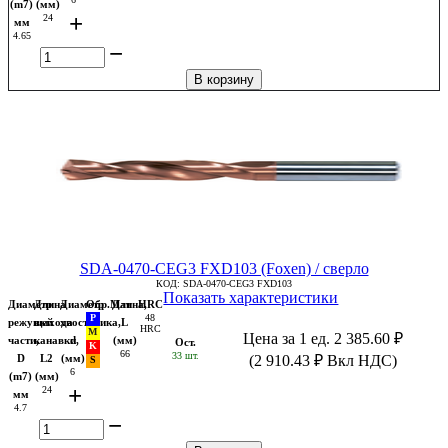
(m7)
(мм)
+
24
мм
4.65
−
В корзину
SDA-0470-CEG3 FXD103 (Foxen) / сверло
КОД:
SDA-0470-CEG3 FXD103
Показать характеристики
Диаметр
Длина
Диаметр
Обр.Мат
Длина,
HRC
48
режущей
выхода
хвостовика,
L
HRC
Цена за 1 ед.
2 385.60
₽
части,
канавки,
d
(мм)
Ост.
66
33 шт.
D
L2
(мм)
(
2 910.43
₽
Вкл НДС)
6
(m7)
(мм)
+
24
мм
4.7
−