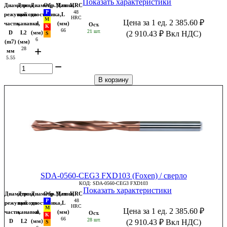
Показать характеристики
Диаметр
Длина
Диаметр
Обр.Мат
Длина,
HRC
48
режущей
выхода
хвостовика,
L
HRC
Цена за 1 ед.
2 385.60
₽
части,
канавки,
d
(мм)
Ост.
66
21 шт.
D
L2
(мм)
(
2 910.43
₽
Вкл НДС)
6
(m7)
(мм)
+
28
мм
5.55
−
В корзину
SDA-0560-CEG3 FXD103 (Foxen) / сверло
КОД:
SDA-0560-CEG3 FXD103
Показать характеристики
Диаметр
Длина
Диаметр
Обр.Мат
Длина,
HRC
48
режущей
выхода
хвостовика,
L
HRC
Цена за 1 ед.
2 385.60
₽
части,
канавки,
d
(мм)
Ост.
66
28 шт.
D
L2
(мм)
(
2 910.43
₽
Вкл НДС)