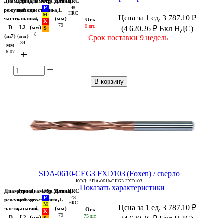
Диаметр
Длина
Диаметр
Обр.Мат
Длина,
HRC
48
режущей
выхода
хвостовика,
L
HRC
Цена за 1 ед.
3 787.10
₽
части,
канавки,
d
(мм)
Ост.
79
0 шт.
D
L2
(мм)
(
4 620.26
₽
Вкл НДС)
8
(m7)
(мм)
Срок поставки 9 недель
34
мм
+
6.07
−
В корзину
SDA-0610-CEG3 FXD103 (Foxen) / сверло
КОД:
SDA-0610-CEG3 FXD103
Показать характеристики
Диаметр
Длина
Диаметр
Обр.Мат
Длина,
HRC
48
режущей
выхода
хвостовика,
L
HRC
Цена за 1 ед.
3 787.10
₽
части,
канавки,
d
(мм)
Ост.
79
75 шт.
D
L2
(мм)