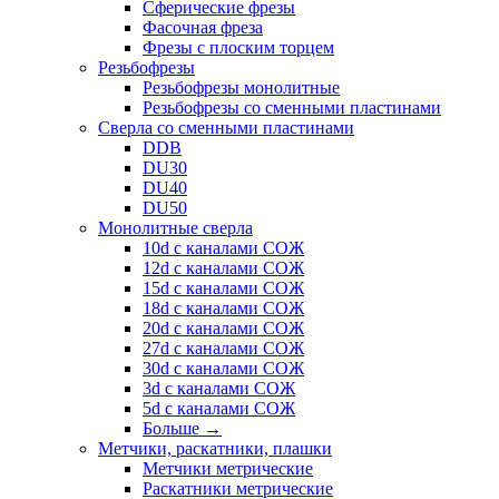
Сферические фрезы
Фасочная фреза
Фрезы с плоским торцем
Резьбофрезы
Резьбофрезы монолитные
Резьбофрезы со сменными пластинами
Сверла со сменными пластинами
DDB
DU30
DU40
DU50
Монолитные сверла
10d с каналами СОЖ
12d с каналами СОЖ
15d с каналами СОЖ
18d с каналами СОЖ
20d с каналами СОЖ
27d с каналами СОЖ
30d с каналами СОЖ
3d с каналами СОЖ
5d с каналами СОЖ
Больше
→
Метчики, раскатники, плашки
Метчики метрические
Раскатники метрические