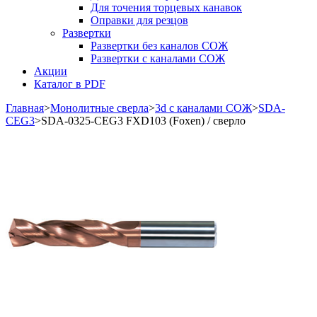
Для точения торцевых канавок
Оправки для резцов
Развертки
Развертки без каналов СОЖ
Развертки с каналами СОЖ
Акции
Каталог в PDF
Главная
>
Монолитные сверла
>
3d с каналами СОЖ
>
SDA-
CEG3
>
SDA-0325-CEG3 FXD103 (Foxen) / сверло