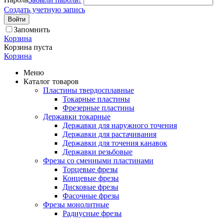
Создать учетную запись
Войти
Запомнить
Корзина
Корзина пуста
Корзина
Меню
Каталог товаров
Пластины твердосплавные
Токарные пластины
Фрезерные пластины
Державки токарные
Державки для наружного точения
Державки для растачивания
Державки для точения канавок
Державки резьбовые
Фрезы со сменными пластинами
Торцевые фрезы
Концевые фрезы
Дисковые фрезы
Фасочные фрезы
Фрезы монолитные
Радиусные фрезы