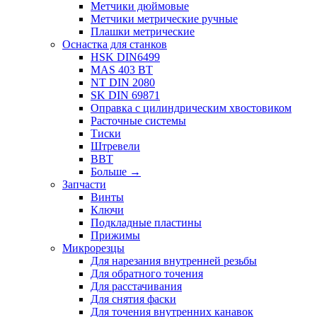
Метчики дюймовые
Метчики метрические ручные
Плашки метрические
Оснастка для станков
HSK DIN6499
MAS 403 BT
NT DIN 2080
SK DIN 69871
Оправка с цилиндрическим хвостовиком
Расточные системы
Тиски
Штревели
BBT
Больше
→
Запчасти
Винты
Ключи
Подкладные пластины
Прижимы
Микрорезцы
Для нарезания внутренней резьбы
Для обратного точения
Для расстачивания
Для снятия фаски
Для точения внутренних канавок