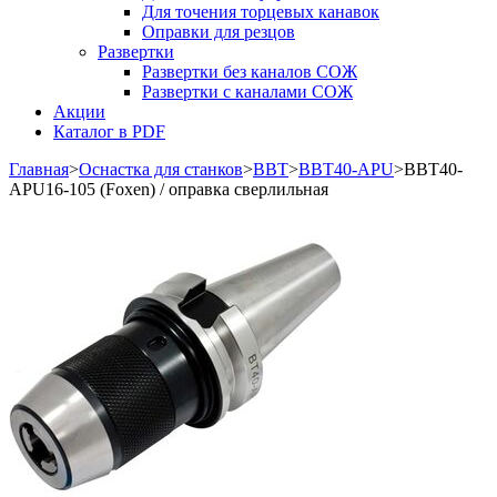
Для точения торцевых канавок
Оправки для резцов
Развертки
Развертки без каналов СОЖ
Развертки с каналами СОЖ
Акции
Каталог в PDF
Главная
>
Оснастка для станков
>
BBT
>
BBT40-APU
>
BBT40-
APU16-105 (Foxen) / оправка сверлильная