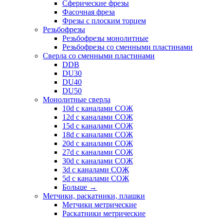
Сферические фрезы
Фасочная фреза
Фрезы с плоским торцем
Резьбофрезы
Резьбофрезы монолитные
Резьбофрезы со сменными пластинами
Сверла со сменными пластинами
DDB
DU30
DU40
DU50
Монолитные сверла
10d с каналами СОЖ
12d с каналами СОЖ
15d с каналами СОЖ
18d с каналами СОЖ
20d с каналами СОЖ
27d с каналами СОЖ
30d с каналами СОЖ
3d с каналами СОЖ
5d с каналами СОЖ
Больше
→
Метчики, раскатники, плашки
Метчики метрические
Раскатники метрические