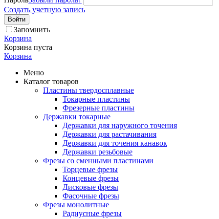
Создать учетную запись
Войти
Запомнить
Корзина
Корзина пуста
Корзина
Меню
Каталог товаров
Пластины твердосплавные
Токарные пластины
Фрезерные пластины
Державки токарные
Державки для наружного точения
Державки для растачивания
Державки для точения канавок
Державки резьбовые
Фрезы со сменными пластинами
Торцевые фрезы
Концевые фрезы
Дисковые фрезы
Фасочные фрезы
Фрезы монолитные
Радиусные фрезы