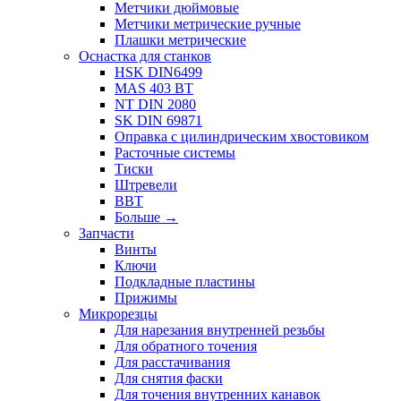
Метчики дюймовые
Метчики метрические ручные
Плашки метрические
Оснастка для станков
HSK DIN6499
MAS 403 BT
NT DIN 2080
SK DIN 69871
Оправка с цилиндрическим хвостовиком
Расточные системы
Тиски
Штревели
BBT
Больше
→
Запчасти
Винты
Ключи
Подкладные пластины
Прижимы
Микрорезцы
Для нарезания внутренней резьбы
Для обратного точения
Для расстачивания
Для снятия фаски
Для точения внутренних канавок