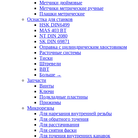
Метчики дюймовые
Метчики метрические ручные
Плашки метрические
Оснастка для станков
HSK DIN6499
MAS 403 BT
NT DIN 2080
SK DIN 69871
Оправка с цилиндрическим хвостовиком
Расточные системы
Тиски
Штревели
BBT
Больше
→
Запчасти
Винты
Ключи
Подкладные пластины
Прижимы
Микрорезцы
Для нарезания внутренней резьбы
Для обратного точения
Для расстачивания
Для снятия фаски
Для точения внутренних канавок