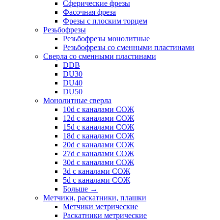
Сферические фрезы
Фасочная фреза
Фрезы с плоским торцем
Резьбофрезы
Резьбофрезы монолитные
Резьбофрезы со сменными пластинами
Сверла со сменными пластинами
DDB
DU30
DU40
DU50
Монолитные сверла
10d с каналами СОЖ
12d с каналами СОЖ
15d с каналами СОЖ
18d с каналами СОЖ
20d с каналами СОЖ
27d с каналами СОЖ
30d с каналами СОЖ
3d с каналами СОЖ
5d с каналами СОЖ
Больше
→
Метчики, раскатники, плашки
Метчики метрические
Раскатники метрические