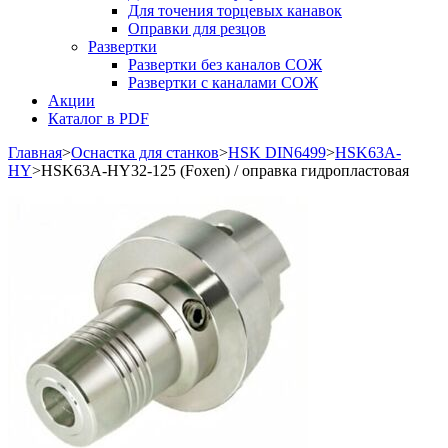
Для точения торцевых канавок
Оправки для резцов
Развертки
Развертки без каналов СОЖ
Развертки с каналами СОЖ
Акции
Каталог в PDF
Главная
>
Оснастка для станков
>
HSK DIN6499
>
HSK63A-
HY
>
HSK63A-HY32-125 (Foxen) / оправка гидропластовая