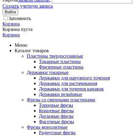
Создать учетную запись
Войти
Запомнить
Корзина
Корзина пуста
Корзина
Меню
Каталог товаров
Пластины твердосплавные
Токарные пластины
Фрезерные пластины
Державки токарные
Державки для наружного точения
Державки для растачивания
Державки для точения канавок
Державки резьбовые
Фрезы со сменными пластинами
Торцевые фрезы
Концевые фрезы
Дисковые фрезы
Фасочные фрезы
Фрезы монолитные
Радиусные фрезы