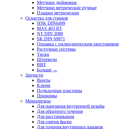
Метчики дюймовые
Метчики метрические ручные
Плашки метрические
Оснастка для станков
HSK DIN6499
MAS 403 BT
NT DIN 2080
SK DIN 69871
Оправка с цилиндрическим хвостовиком
Расточные системы
Тиски
Штревели
BBT
Больше
→
Запчасти
Винты
Ключи
Подкладные пластины
Прижимы
Микрорезцы
Для нарезания внутренней резьбы
Для обратного точения
Для расстачивания
Для снятия фаски
Для точения внутренних канавок