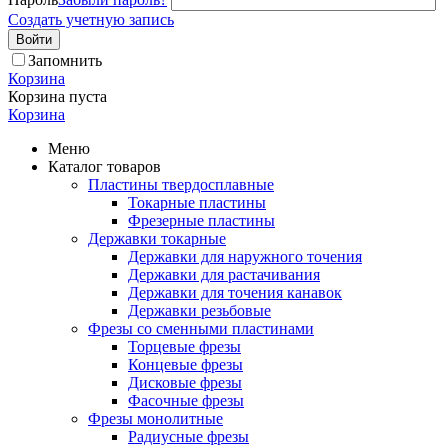
Создать учетную запись
Войти
Запомнить
Корзина
Корзина пуста
Корзина
Меню
Каталог товаров
Пластины твердосплавные
Токарные пластины
Фрезерные пластины
Державки токарные
Державки для наружного точения
Державки для растачивания
Державки для точения канавок
Державки резьбовые
Фрезы со сменными пластинами
Торцевые фрезы
Концевые фрезы
Дисковые фрезы
Фасочные фрезы
Фрезы монолитные
Радиусные фрезы