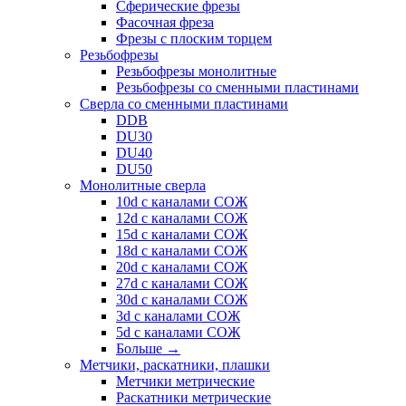
Сферические фрезы
Фасочная фреза
Фрезы с плоским торцем
Резьбофрезы
Резьбофрезы монолитные
Резьбофрезы со сменными пластинами
Сверла со сменными пластинами
DDB
DU30
DU40
DU50
Монолитные сверла
10d с каналами СОЖ
12d с каналами СОЖ
15d с каналами СОЖ
18d с каналами СОЖ
20d с каналами СОЖ
27d с каналами СОЖ
30d с каналами СОЖ
3d с каналами СОЖ
5d с каналами СОЖ
Больше
→
Метчики, раскатники, плашки
Метчики метрические
Раскатники метрические