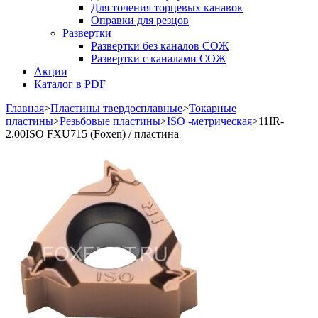
Для точения торцевых канавок
Оправки для резцов
Развертки
Развертки без каналов СОЖ
Развертки с каналами СОЖ
Акции
Каталог в PDF
Главная
>
Пластины твердосплавные
>
Токарные
пластины
>
Резьбовые пластины
>
ISO -метрическая
>
11IR-
2.00ISO FXU715 (Foxen) / пластина