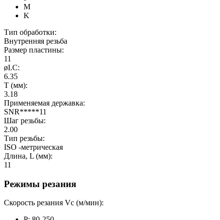
M
K
Тип обработки:
Внутренняя резьба
Размер пластины:
11
øI.C:
6.35
T (мм):
3.18
Применяемая державка:
SNR*****11
Шаг резьбы:
2.00
Тип резьбы:
ISO -метрическая
Длина, L (мм):
11
Режимы резания
Скорость резания Vc (м/мин):
P: 80-250