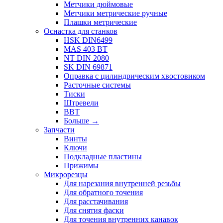
Метчики дюймовые
Метчики метрические ручные
Плашки метрические
Оснастка для станков
HSK DIN6499
MAS 403 BT
NT DIN 2080
SK DIN 69871
Оправка с цилиндрическим хвостовиком
Расточные системы
Тиски
Штревели
BBT
Больше
→
Запчасти
Винты
Ключи
Подкладные пластины
Прижимы
Микрорезцы
Для нарезания внутренней резьбы
Для обратного точения
Для расстачивания
Для снятия фаски
Для точения внутренних канавок