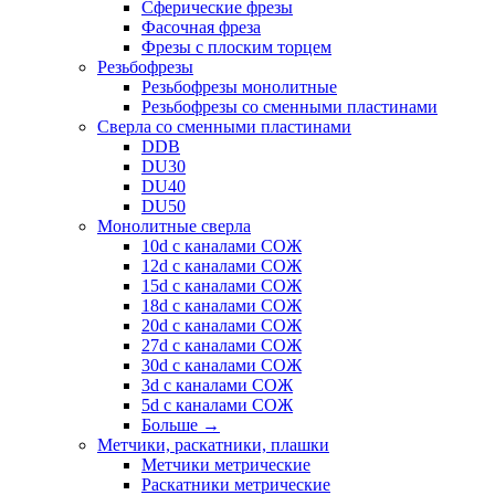
Сферические фрезы
Фасочная фреза
Фрезы с плоским торцем
Резьбофрезы
Резьбофрезы монолитные
Резьбофрезы со сменными пластинами
Сверла со сменными пластинами
DDB
DU30
DU40
DU50
Монолитные сверла
10d с каналами СОЖ
12d с каналами СОЖ
15d с каналами СОЖ
18d с каналами СОЖ
20d с каналами СОЖ
27d с каналами СОЖ
30d с каналами СОЖ
3d с каналами СОЖ
5d с каналами СОЖ
Больше
→
Метчики, раскатники, плашки
Метчики метрические
Раскатники метрические