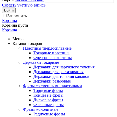
Создать учетную запись
Войти
Запомнить
Корзина
Корзина пуста
Корзина
Меню
Каталог товаров
Пластины твердосплавные
Токарные пластины
Фрезерные пластины
Державки токарные
Державки для наружного точения
Державки для растачивания
Державки для точения канавок
Державки резьбовые
Фрезы со сменными пластинами
Торцевые фрезы
Концевые фрезы
Дисковые фрезы
Фасочные фрезы
Фрезы монолитные
Радиусные фрезы