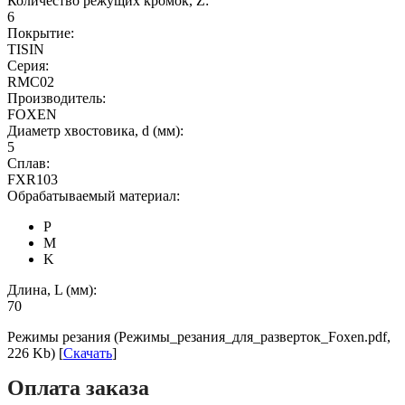
Количество режущих кромок, Z:
6
Покрытие:
TISIN
Серия:
RMC02
Производитель:
FOXEN
Диаметр хвостовика, d (мм):
5
Сплав:
FXR103
Обрабатываемый материал:
P
M
K
Длина, L (мм):
70
Режимы резания (Режимы_резания_для_разверток_Foxen.pdf,
226 Kb) [
Скачать
]
Оплата заказа