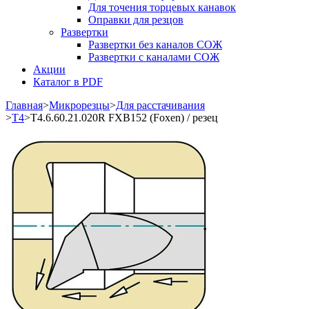
Для точения торцевых канавок
Оправки для резцов
Развертки
Развертки без каналов СОЖ
Развертки с каналами СОЖ
Акции
Каталог в PDF
Главная
>
Микрорезцы
>
Для расстачивания
>
T4
>
T4.6.60.21.020R FXB152 (Foxen) / резец