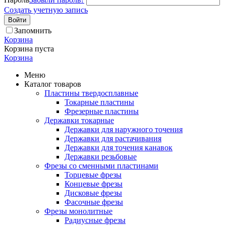
Создать учетную запись
Войти
Запомнить
Корзина
Корзина пуста
Корзина
Меню
Каталог товаров
Пластины твердосплавные
Токарные пластины
Фрезерные пластины
Державки токарные
Державки для наружного точения
Державки для растачивания
Державки для точения канавок
Державки резьбовые
Фрезы со сменными пластинами
Торцевые фрезы
Концевые фрезы
Дисковые фрезы
Фасочные фрезы
Фрезы монолитные
Радиусные фрезы