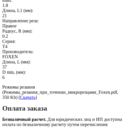
tmax:
1.8
Длина, L1 (мм):
21
Направление реза:
Правое
Радиус, R (мм):
0.2
Серия:
T4
Производитель:
FOXEN
Длина, L (мм):
37
D min, (мм):
6
Режимы резания
(Режимы_резания_при_точении_микрорезцами_Foxen.pdf,
350 Kb) [
Скачать
]
Оплата заказа
Безналичный расчет.
Для юридических лиц и ИП доступна
оплата по безналичному расчету путем перечисления