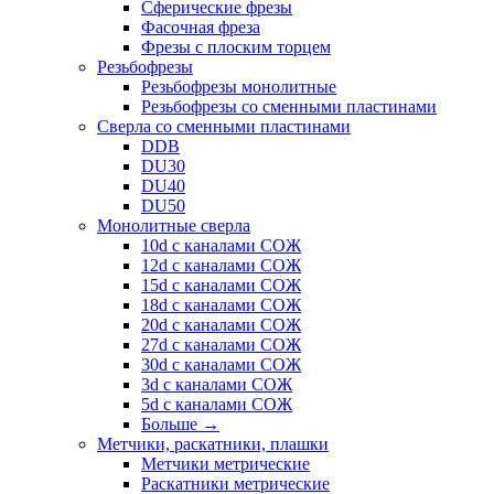
Сферические фрезы
Фасочная фреза
Фрезы с плоским торцем
Резьбофрезы
Резьбофрезы монолитные
Резьбофрезы со сменными пластинами
Сверла со сменными пластинами
DDB
DU30
DU40
DU50
Монолитные сверла
10d с каналами СОЖ
12d с каналами СОЖ
15d с каналами СОЖ
18d с каналами СОЖ
20d с каналами СОЖ
27d с каналами СОЖ
30d с каналами СОЖ
3d с каналами СОЖ
5d с каналами СОЖ
Больше
→
Метчики, раскатники, плашки
Метчики метрические
Раскатники метрические