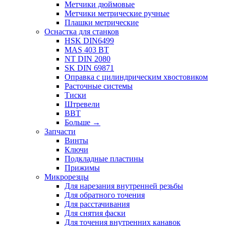
Метчики дюймовые
Метчики метрические ручные
Плашки метрические
Оснастка для станков
HSK DIN6499
MAS 403 BT
NT DIN 2080
SK DIN 69871
Оправка с цилиндрическим хвостовиком
Расточные системы
Тиски
Штревели
BBT
Больше
→
Запчасти
Винты
Ключи
Подкладные пластины
Прижимы
Микрорезцы
Для нарезания внутренней резьбы
Для обратного точения
Для расстачивания
Для снятия фаски
Для точения внутренних канавок