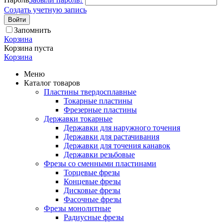
Создать учетную запись
Войти
Запомнить
Корзина
Корзина пуста
Корзина
Меню
Каталог товаров
Пластины твердосплавные
Токарные пластины
Фрезерные пластины
Державки токарные
Державки для наружного точения
Державки для растачивания
Державки для точения канавок
Державки резьбовые
Фрезы со сменными пластинами
Торцевые фрезы
Концевые фрезы
Дисковые фрезы
Фасочные фрезы
Фрезы монолитные
Радиусные фрезы