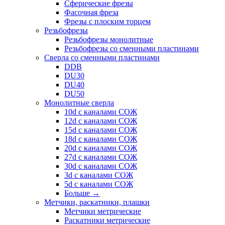
Сферические фрезы
Фасочная фреза
Фрезы с плоским торцем
Резьбофрезы
Резьбофрезы монолитные
Резьбофрезы со сменными пластинами
Сверла со сменными пластинами
DDB
DU30
DU40
DU50
Монолитные сверла
10d с каналами СОЖ
12d с каналами СОЖ
15d с каналами СОЖ
18d с каналами СОЖ
20d с каналами СОЖ
27d с каналами СОЖ
30d с каналами СОЖ
3d с каналами СОЖ
5d с каналами СОЖ
Больше
→
Метчики, раскатники, плашки
Метчики метрические
Раскатники метрические