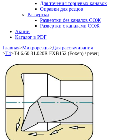
Для точения торцевых канавок
Оправки для резцов
Развертки
Развертки без каналов СОЖ
Развертки с каналами СОЖ
Акции
Каталог в PDF
Главная
>
Микрорезцы
>
Для расстачивания
>
T4
>
T4.6.60.31.020R FXB152 (Foxen) / резец