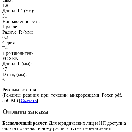
tmax:
1.8
Длина, L1 (мм):
31
Направление реза:
Правое
Радиус, R (мм):
0.2
Серия:
T4
Производитель:
FOXEN
Длина, L (мм):
47
D min, (мм):
6
Режимы резания
(Режимы_резания_при_точении_микрорезцами_Foxen.pdf,
350 Kb) [
Скачать
]
Оплата заказа
Безналичный расчет.
Для юридических лиц и ИП доступна
оплата по безналичному расчету путем перечисления