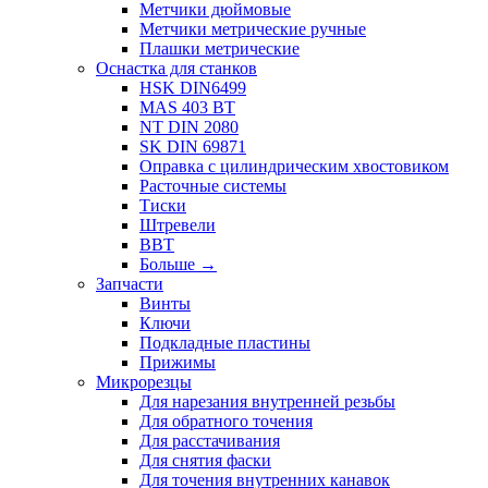
Метчики дюймовые
Метчики метрические ручные
Плашки метрические
Оснастка для станков
HSK DIN6499
MAS 403 BT
NT DIN 2080
SK DIN 69871
Оправка с цилиндрическим хвостовиком
Расточные системы
Тиски
Штревели
BBT
Больше
→
Запчасти
Винты
Ключи
Подкладные пластины
Прижимы
Микрорезцы
Для нарезания внутренней резьбы
Для обратного точения
Для расстачивания
Для снятия фаски
Для точения внутренних канавок