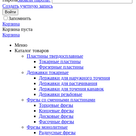
Создать учетную запись
Войти
Запомнить
Корзина
Корзина пуста
Корзина
Меню
Каталог товаров
Пластины твердосплавные
Токарные пластины
Фрезерные пластины
Державки токарные
Державки для наружного точения
Державки для растачивания
Державки для точения канавок
Державки резьбовые
Фрезы со сменными пластинами
Торцевые фрезы
Концевые фрезы
Дисковые фрезы
Фасочные фрезы
Фрезы монолитные
Радиусные фрезы