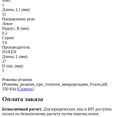
tmax:
1
Длина, L1 (мм):
11
Направление реза:
Левое
Радиус, R (мм):
0.2
Серия:
T4
Производитель:
FOXEN
Длина, L (мм):
27
D min, (мм):
5
Режимы резания
(Режимы_резания_при_точении_микрорезцами_Foxen.pdf,
350 Kb) [
Скачать
]
Оплата заказа
Безналичный расчет.
Для юридических лиц и ИП доступна
оплата по безналичному расчету путем перечисления